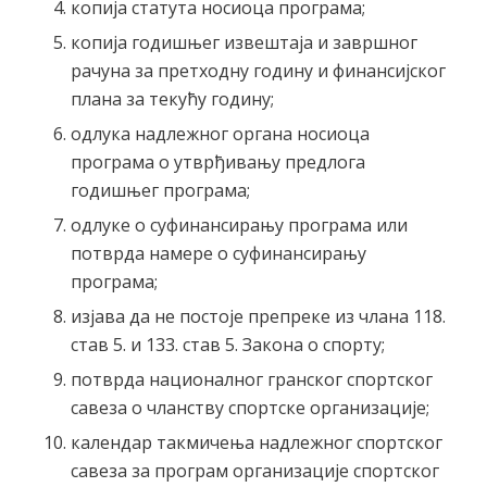
копија статута носиоца програма;
копија годишњег извештаја и завршног
рачуна за претходну годину и финансијског
плана за текућу годину;
одлука надлежног органа носиоца
програма о утврђивању предлога
годишњег програма;
одлуке о суфинансирању програма или
потврда намере о суфинансирању
програма;
изјава да не постоје препреке из члана 118.
стaв 5. и 133. став 5. Закона о спорту;
потврда националног гранског спортског
савеза о чланству спортске организације;
календар такмичења надлежног спортског
савеза за програм организације спортског