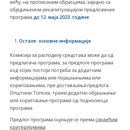
већу, на прописаним обрасцима, заједно са
обједињеном рекапитулацијом предложених
програма
до 12. маја 2023. године
.
Остале основне информације
Комисија за расподелу средстава може да од
предлагача програма, за предлоге програма
код којих постоји потреба за додатним
информацијама или појашњењима или
кориговањима, пре достављања предлога
Општини Топола, тражи додатно објашњење
или кориговање програма од подносиоца
програма.
Предлог програма оцењује се према
следећим
критеријумима
: