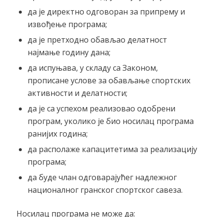
да је директно одговоран за припрему и
извођење програма;
да је претходно обављао делатност
најмање годину дана;
да испуњава, у складу са Законом,
прописане услове за обављање спортских
активности и делатности;
да је са успехом реализовао одобрени
програм, уколико је био носилац програма
ранијих година;
да располаже капацитетима за реализацију
програма;
да буде члан одговарајућег надлежног
националног гранског спортског савеза.
Носилац програма не може да: