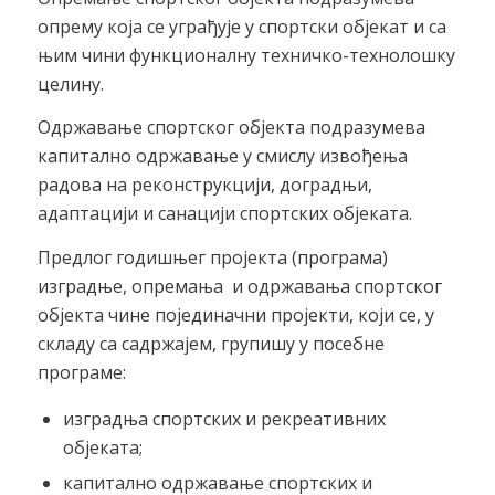
опрему која се уграђује у спортски објекат и са
њим чини функционалну техничко-технолошку
целину.
Одржавање спортског објекта подразумева
капитално одржавање у смислу извођења
радова на реконструкцији, доградњи,
адаптацији и санацији спортских објеката.
Предлог годишњег пројекта (програма)
изградње, опремања и одржавања спортског
објекта чине појединачни пројекти, који се, у
складу са садржајем, групишу у посебне
програме:
изградња спортских и рекреативних
објеката;
капитално одржавање спортских и