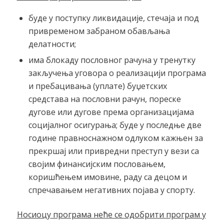
буде у поступку ликвидације, стечаја и под
привременом забраном обављања
делатности;
има блокаду пословног рачуна у тренутку
закључења уговора о реализацији програма
и пребацивања (уплате) буџетских
средстава на пословни рачун, пореске
дугове или дугове према организацијама
социјалног осигурања; буде у последње две
године правноснажном одлуком кажњен за
прекршај или привредни преступ у вези са
својим финансијским пословањем,
коришћењем имовине, раду са децом и
спречавањем негативних појава у спорту.
Носиоцу
програма неће се одобрити програм у