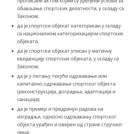
прописане актом којим су уређени услови за
обављање спортских делатности, у складу са
Законом;
да је спортски објекат категорисан у складу
са националном категоризацијом спортских
објеката;
да је спортски објекат уписан у матичну
евиденцију спортских објеката, у складу са
Законом;
да је у питању текуће одржавање или
капитално одржавање спортског објекта
(реконструкција, доградња, адаптација и
санација);
да је премер и предрачун радова на
изградњи, односно одржавању спортског
објекта урађен и оверен од стране стручног
лица;