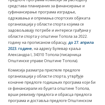
средстава планираних за финансирање и
суфинансирање програма изградње,
одржавања и опремања спортских објеката
организација у области спорта којима се
задовољавају потребе и интереси грађана у
области спорта у општини Топола за 2022.
годину на прописаном обрасцу,
до 27. априла
2023. године
, на адресу Булевар краља
Александра I, 34310 Топола (писарница
Општинске управе Општине Топола).
Комисија разматра приспеле предлоге
организација у области спорта, утврђује
коначне предлоге годишњих програма који би
се финансирали из буџета општине Топола,
врши ревизију предлога и обрасца предлога
програма и доставља предлоге Општинском