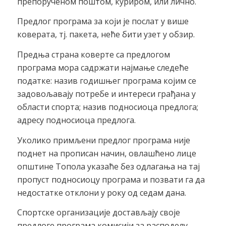
препорученом поштом, куриром, или лично.
Предлог програма за који је послат у више
коверата, тј. пакета, неће бити узет у обзир.
Предња страна коверте са предлогом
програма мора садржати најмање следеће
податке: назив годишњег програма којим се
задовољавају потребе и интереси грађана у
области спорта; назив подносиоца предлога;
адресу подносиоца предлога.
Уколико примљени предлог програма није
поднет на прописан начин, овлашћено лице
општине Топола указаће без одлагања на тај
пропуст подносиоцу програма и позвати га да
недостатке отклони у року од седам дана.
Спортске организације достављају своје
предлоге програма комисији за расподелу