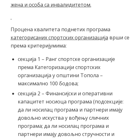
жена и особа са инвалидитетом.
Процена квалитета поднетих програма
категорисаних спортских организација
врши се
према критеријумима:
секција 1 – Ранг спортске организације
према Категоризацији спортских
организација у општини Топола –
максимално 100 бодова;
секција 2 – Финансијски и оперативни
капацитет носиоца програма (подсекције:
да ли носилац програма и партнери имају
довољно искуства у вођењу сличних
програма; да ли носилац програма и
партнери имају довољно стручности и