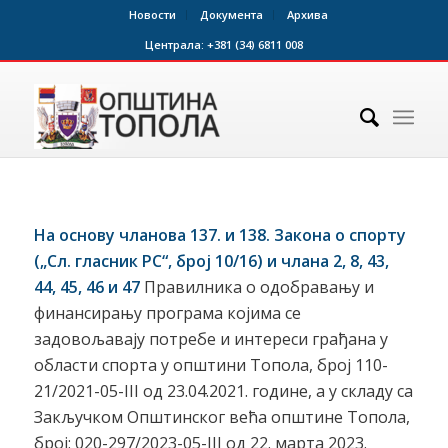
Новости
Документа
Архива
Централа:
+381 (34) 6811 008
На основу чланова 137. и 138. Закона о спорту
(„Сл. гласник РС“, број 10/16) и члана 2,
8, 43,
44, 45, 46
и
47
Правилника о одобравању и
финансирању програма којима се
задовољавају потребе и интереси грађана у
области спорта у општини Топола, број 110-
21/2021-05-III од 23.04.2021. године, а у складу са
Закључком Општинског већа општине Топола,
број: 020-297/2023-05-III од 22. марта 2023.