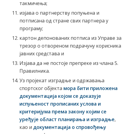
такмичења;
изјава о партнерству попуњена и
потписана од стране свих партнера у
програму;
картон депонованих потписа из Управе за
трезор о отвореном подрачуну корисника
јавних средстава и
Изјава да не постоје препреке из члана 5.
Правилника.
Уз пројекат изградње и одржавања
спортског објекта
мора бити приложена
документација којом се доказује
испуњеност прописаних услова и
критеријума према закону којим се
уређује област планирања и изградње
,
као и
документација о спровођењу