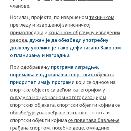
чланове
.
Носилац пројекта, по извршеном
техничком
прегледу
и
извршеној записничкој
примопредаји
и
коначном обрачуну изведених
радова
,
дужан је да обезбеди употребну
дозволу уколико је тако дефинисано Законом
о планирању и изградњи
.
При одобравању
програма изградње,
опремања и одржавања спортских
објеката
приоритет имају програми
који се односе на
спортске објекте са већом категоријом у
складу са Националном категоризацијом
спортских објеката
, спортски објекти којима се
обезбеђује унапређење школског
спорта и
спортски објекти којима
се повећава бављење
грађана спортом, посебно деце, омладине,