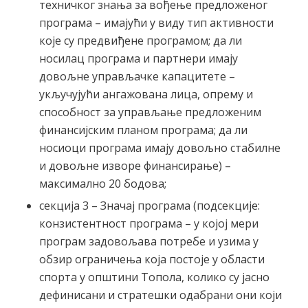
техничког знања за вођење предложеног
програма – имајући у виду тип активности
које су предвиђене програмом; да ли
носилац програма и партнери имају
довољне управљачке капацитете –
укључујући ангажована лица, опрему и
способност за управљање предложеним
финансијским планом програма; да ли
носиоци програма имају довољно стабилне
и довољне изворе финансирање) –
максимално 20 бодова;
секција 3 – Значај програма (подсекције:
конзистентност програма – у којој мери
програм задовољава потребе и узима у
обзир ограничења која постоје у области
спорта у општини Топола, колико су јасно
дефинисани и стратешки одабрани они који