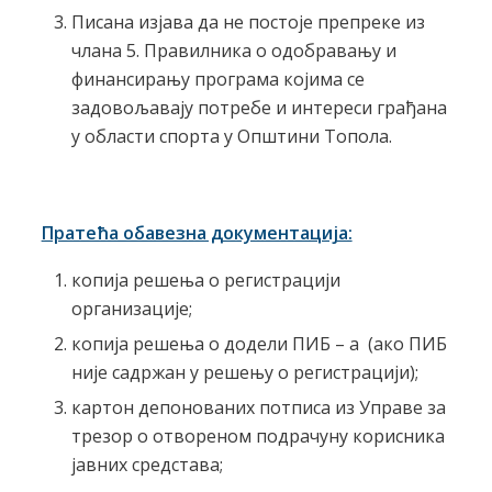
Писана изјава да не постоје препреке из
члана 5. Правилника о одобравању и
финансирању програма којима се
задовољавају потребе и интереси грађана
у области спорта у Општини Топола.
Пратећа обавезна документација:
копија решења о регистрацији
организације;
копија решења о додели ПИБ – а (ако ПИБ
није садржан у решењу о регистрацији);
картон депонованих потписа из Управе за
трезор о отвореном подрачуну корисника
јавних средстава;