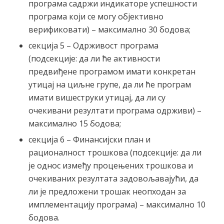
програма садржи индикаторе успешности
програма који се могу објективно
верификовати) – максимално 30 бодова;
секција 5 – Одрживост програма
(подсекције: да ли ће активности
предвиђене програмом имати конкретан
утицај на циљне групе, да ли ће програм
имати вишеструки утицај, да ли су
очекивани резултати програма одрживи) –
максимално 15 бодова;
секција 6 – Финансијски план и
рационалност трошкова (подсекције: да ли
је однос између процењених трошкова и
очекиваних резултата задовољавајући, да
ли је предложени трошак неопходан за
имплементацију програма) – максимално 10
бодова.