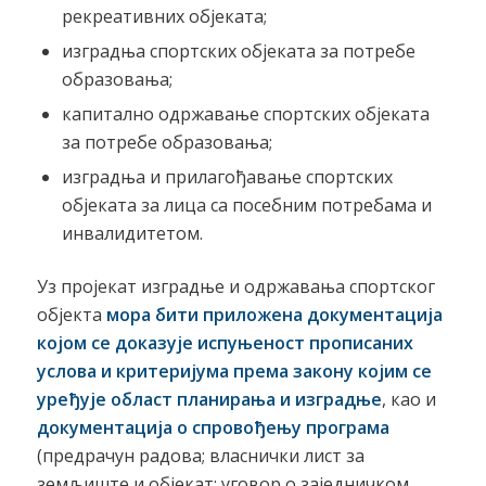
рекреативних објеката;
изградња спортских објеката за потребе
образовања;
капитално одржавање спортских објеката
за потребе образовања;
изградња и прилагођавање спортских
објеката за лица са посебним потребама и
инвалидитетом.
Уз пројекат изградње и одржавања спортског
објекта
мора бити приложена документација
којом се доказује испуњеност прописаних
услова и критеријума према закону којим се
уређује област планирања и изградње
, као и
документација о спровођењу програма
(предрачун радова; власнички лист за
земљиште и објекат; уговор о заједничком