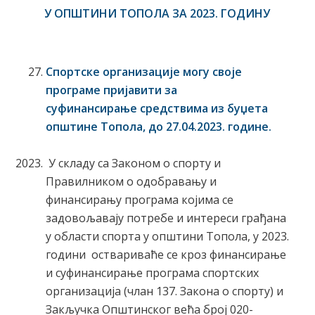
У ОПШТИНИ ТОПОЛА ЗА 202
3
. ГОДИНУ
Спортске организације
могу своје
програме пријавити за
суфинансирање средствима из буџета
општине Топола,
до
27
.0
4
.202
3
. године
.
У складу са Законом о спорту и
Правилником о одобравању и
финансирању програма којима се
задовољавају потребе и интереси грађана
у области спорта у општини Топола, у 2023.
години оствариваће се кроз финансирање
и суфинансирање програма спортских
организација (члан 137. Закона о спорту) и
Закључка Општинског већа број 020-