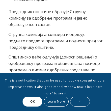
Председник општине образује Стручну
комисију за одобрење програма и јавно
објављује њен састав.
Стручна комисија анализира и оцењује
поднете предлоге програма и подноси предлог
Председнику општине.
Општинско веће одлучује (доноси решење) о
одобравању програма и обавештава носиоце
програма о висини одобрених средстава по
поднетим програмима.
This is a notification that can be used for cookie consent or other
Председник општине закључује уговор о
important news. It also got a modal window now! Click "learn
реализовању програма.
more" to see it!
OK
Learn More
×
VII.
Планирана средства
за финансирање
и суфинансирање програма изградње,