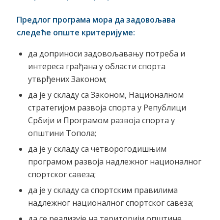
Предлог програма мора да задовољава
следеће опште критеријуме:
да доприноси задовољавању потреба и
интереса грађана у области спорта
утврђених Законом;
да је у складу са Законом, Националном
стратегијом развоја спорта у Републици
Србији и Програмом развоја спорта у
општини Топола;
да је у складу са четворогодишњим
програмом развоја надлежног националног
спортског савеза;
да је у складу са спортским правилима
надлежног националног спортског савеза;
да се реализује на територији општине