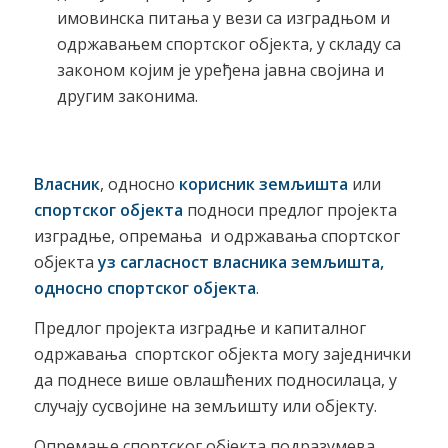
имовинска питања у вези са изградњом и
одржавањем спортског објекта, у складу са
законом којим је уређена јавна својина и
другим законима.
Власник
, односно
корисник земљишта
или
спортског објекта
подноси предлог пројекта
изградње, опремања и одржавања спортског
објекта
уз сагласност власника земљишта,
односно спортског објекта
.
Предлог пројекта изградње и капиталног
одржавања спортског објекта могу заједнички
да поднесе више овлашћених подносилаца, у
случају сусвојине на земљишту или објекту.
Опремање спортског објекта подразумева