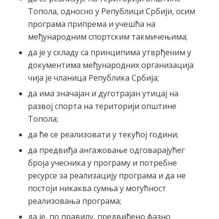
Топола, односно у Републици Србији, осим
програма припрема и учешћа на
међународним спортским такмичењима;
да је у складу са принципима утврђеним у
документима међународних организација
чија је чланица Република Србија;
да има значајан и дуготрајан утицај на
развој спорта на територији општине
Топола;
да ће се реализовати у текућој години;
да предвиђа ангажовање одговарајућег
броја учесника у програму и потребне
ресурсе за реализацију програма и да не
постоји никаква сумња у могућност
реализовања програма;
да је, по правилу, предвиђено фазно