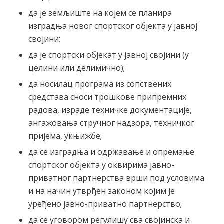
да је земљиште на којем се планира
изградња новог спортског објекта у јавној
својини;
да је спортски објекат у јавној својини (у
целини или делимично);
да носилац програма из сопствених
средстава сноси трошкове припремних
радова, израде техничке документације,
ангажовања стручног надзора, техничког
пријема, укњижбе;
да се изградња и одржавање и опремање
спортског објекта у оквирима јавно-
приватног партнерства врши под условима
и на начин утврђен законом којим је
уређено јавно-приватно партнерство;
да се уговором регулишу сва својинска и