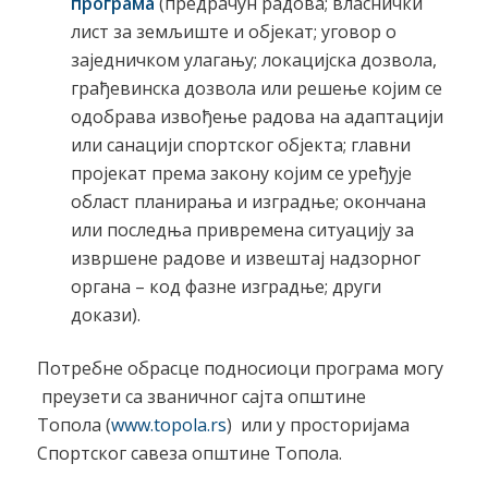
програма
(предрачун радова; власнички
лист за земљиште и објекат; уговор о
заједничком улагању; локацијска дозвола,
грађевинска дозвола или решење којим се
одобрава извођење радова на адаптацији
или санацији спортског објекта; главни
пројекат према закону којим се уређује
област планирања и изградње; окончана
или последња привремена ситуацију за
извршене радове и извештај надзорног
органа – код фазне изградње; други
докази).
Потребне обраcце подносиоци програма могу
преузети са званичног сајта општине
Топола (
www.topola.rs
) или у просторијама
Спортског савеза општине Топола.