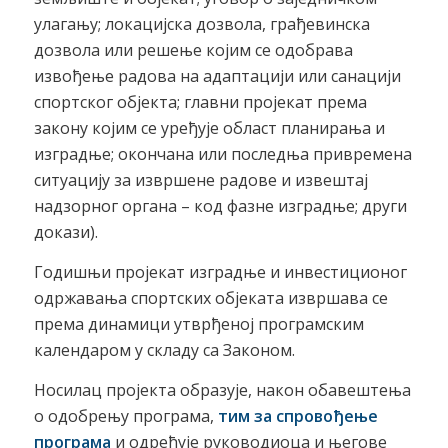
улагању; локацијска дозвола, грађевинска
дозвола или решење којим се одобрава
извођење радова на адаптацији или санацији
спортског објекта; главни пројекат према
закону којим се уређује област планирања и
изградње; окончана или последња привремена
ситуацију за извршене радове и извештај
надзорног органа – код фазне изградње; други
докази).
Годишњи пројекат изградње и инвестиционог
одржавања спортских објеката извршава се
према динамици утврђеној програмским
календаром у складу са Законом.
Носилац пројекта образује, након обавештења
о одобрењу програма,
тим за спровођење
програма
и
одређује руководиоца и његове