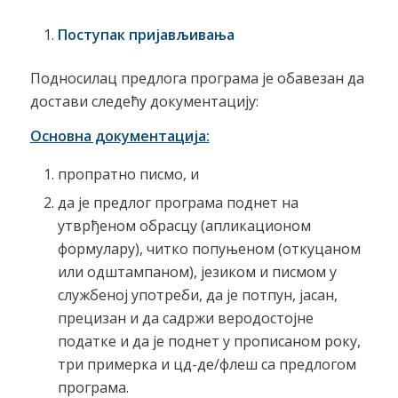
Поступак пријављивања
Подносилац предлога програма је обавезан да
достави следећу документацију:
Основна документација:
пропратно писмо, и
да је предлог програма поднет на
утврђеном обрасцу (апликационом
формулару), читко попуњеном (откуцаном
или одштампаном), језиком и писмом у
службеној употреби, да је потпун, јасан,
прецизан и да садржи веродостојне
податке и да је поднет у прописаном року,
три примерка и цд-де/флеш са предлогом
програма.