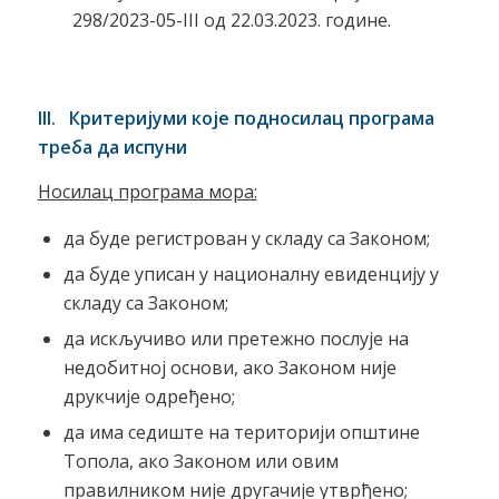
298/2023-05-III од 22.03.2023. године.
III. Критеријуми које подносилац програма
треба да испуни
Носилац програма мора:
да буде регистрован у складу са Законом;
да буде уписан у националну евиденцију у
складу са Законом;
да искључиво или претежно послује на
недобитној основи, ако Законом није
друкчије одређено;
да има седиште на територији општине
Топола, ако Законом или овим
правилником није другачије утврђено;