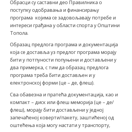
Обрасци су саставни део Правилника о
поступку одобравања и финансирању
програма којима се задовољавају потребе и
интереси грађана у области спорта у Општини
Топола.
Образац предлога програма и документација
која се доставља уз предлог програма морају
бити у потпуности попуњени и достављени у
два примерка, с тим да образац предлога
програма треба бити достављен и у
електронској форми (це – де, флеш).
Сва обавезна и пратећа документација, као и
компакт – диск или флеш меморија (це – де/
флеш), морају бити достављени у једној
запечаћеној коверти/пакету, заштићеној од
оштећења која могу настати у транспорту,