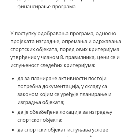
финансирање програма
У поступку одобравања програма, односно
пројеката изградње, опремања и одржавања
спортских објеката, поред ових критеријума
утврђених у чланом 8. правилника, цени се и
испуњеност следећих критеријума:
да за планиране активности постоји
потребна документација, у складу са
законом којим се уређује планирање и
изградња објеката;
да је обезбеђена локација за изградњу
спортског објекта;
да спортски објекат испуњава услове