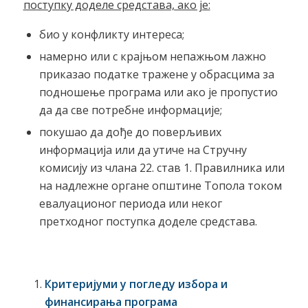
поступку доделе средстава, ако је:
био у конфликту интереса;
намерно или с крајњом непажњом лажно
приказао податке тражене у обрасцима за
подношење програма или ако је пропустио
да да све потребне информације;
покушао да дође до поверљивих
информација или да утиче на Стручну
комисију из члана 22. став 1. Правилника или
на надлежне органе општине Топола током
евалуационог периода или неког
претходног поступка доделе средстава.
Критеријуми у погледу избора и
финансирања програма