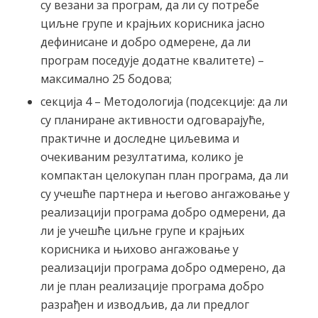
су везани за програм, да ли су потребе
циљне групе и крајњих корисника јасно
дефинисане и добро одмерене, да ли
програм поседује додатне квалитете) –
максимално 25 бодова;
секција 4 – Методологија (подсекције: да ли
су планиране активности одговарајуће,
практичне и доследне циљевима и
очекиваним резултатима, колико је
компактан целокупан план програма, да ли
су учешће партнера и његово ангажовање у
реализацији програма добро одмерени, да
ли је учешће циљне групе и крајњих
корисника и њихово ангажовање у
реализацији програма добро одмерено, да
ли је план реализације програма добро
разрађен и изводљив, да ли предлог