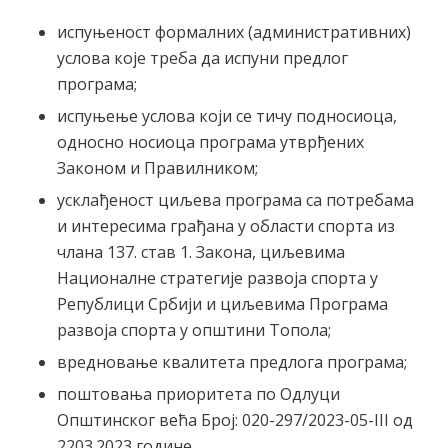
испуњеност формалних (административних)
услова које треба да испуни предлог
програма;
испуњење услова који се тичу подносиоца,
односно носиоца програма утврђених
Законом и Правилником;
усклађеност циљева програма са потребама
и интересима грађана у области спорта из
члана 137. став 1. Закона, циљевима
Националне стратегије развоја спорта у
Републици Србији и циљевима Програма
развоја спорта у општини Топола;
вредновање квалитета предлога програма;
поштовања приоритета по Одлуци
Општинског већа Број: 020-297/2023-05-III oд
2203.2023 године.