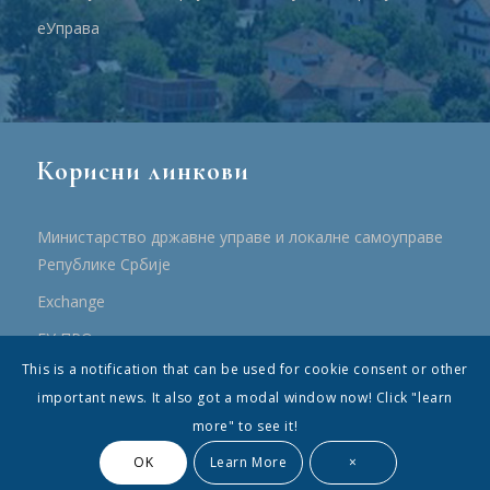
еУправа
Корисни линкови
Министарство државне управе и локалне самоуправе
Републике Србије
Еxchange
ЕУ ПРО
This is a notification that can be used for cookie consent or other
ПРРР
important news. It also got a modal window now! Click "learn
more" to see it!
OK
Learn More
×
© Општина Топола - Сва права су садржана