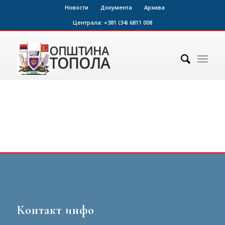
Новости
Документа
Архива
Централа:
+381 (34) 6811 008
Контакт инфо