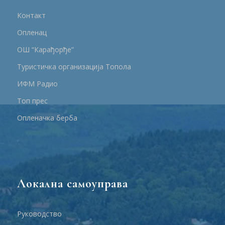
Контакт
Опленац
ОШ “Карађорђе”
Туристичка организација Топола
ИФМ Радио
Топ прес
Опленачка берба
Локална самоуправа
Руководство