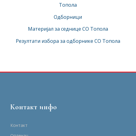
Топола
Одборници
Материјал за седнице СО Топола
Резултати избора за одборнике СО Топола
Контакт инфо
Контакт
Опленац