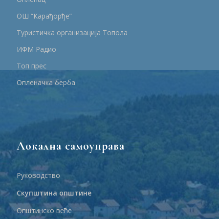
ОШ “Карађорђе”
Туристичка организација Топола
ИФМ Радио
Топ прес
Опленачка берба
Локална самоуправа
Руководство
Скупштина општине
Општинско веће