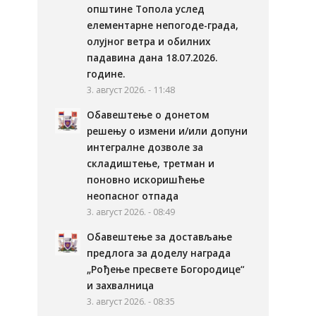
општине Топола услед
елементарне непогоде-града,
олујног ветра и обилних
падавина дана 18.07.2026.
године.
3. август 2026. - 11:48
Обавештење о донетом
решењу о измени и/или допуни
интегралне дозволе за
складиштење, третман и
поновно искоришћење
неопасног отпада
3. август 2026. - 08:49
Обавештење за достављање
предлога за доделу награда
„Рођење пресвете Богородице“
и захвалница
3. август 2026. - 08:35