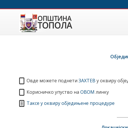
Обједи
Овде можете поднети
ЗАХТЕВ
у оквиру обј
Корисничко упуство на
ОВОМ
линку
Таксе у оквиру обједињене процедуре
Локацијски