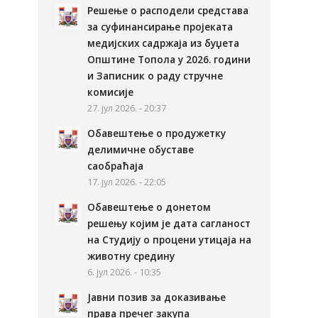
Решење о расподели средстава
за суфинансирање пројеката
медијских садржаја из буџета
Општине Топола у 2026. години
и Записник о раду стручне
комисије
27. јул 2026. - 20:37
Обавештење о продужетку
делимичне обуставе
саобраћаја
17. јул 2026. - 22:05
Обавештење о донетом
решењу којим је дата сагланост
на Студију о процени утицаја на
животну средину
6. јул 2026. - 10:35
Јавни позив за доказивање
права пречег закупа