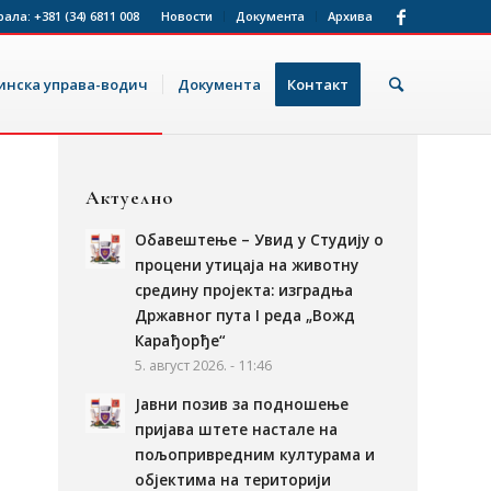
рала:
+381 (34) 6811 008
Новости
Документа
Архива
нска управа-водич
Документа
Контакт
Актуелно
Обавештење – Увид у Студију о
процени утицаја на животну
средину пројекта: изградња
Државног пута I реда „Вожд
Карађорђе“
5. август 2026. - 11:46
Јавни позив за подношење
пријава штете настале на
пољопривредним културама и
објектима на територији