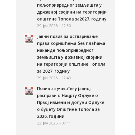
пољопривредног земљишта у
државној својини на територији
општине Топола за2027. годину
29. јун 2026. - 12:50
Јавни позив за остваривање
права коришћења без плаћања
наканде пољопривредног
земљишта у државној својини
на територији општине Топола
за 2027. годину
29. јун 2026. - 12:43
Позив за учешће у јавној
расправи о Нацрту Одлуке о
Првој измени и допуни Одлуке
о буџету Општине Топола за
2026. години
22. јун 2026. - 07:11