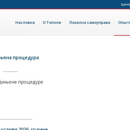
Цент
Насловна
О Тополи
Локална самоуправа
Општи
њена процедура
едињене процедуре
 услови 2026. године