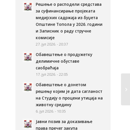
Решење о расподели средстава
за суфинансирање пројеката
медијских садржаја из буџета
Општине Топола у 2026. години
и Записник о раду стручне
комисије
27. јул 2026. - 20:37
Обавештење о продужетку
делимичне обуставе
саобраћаја
17. јул 2026. - 22:05
Обавештење о донетом
решењу којим је дата сагланост
на Студију о процени утицаја на
животну средину
6. јул 2026. - 10:35
Јавни позив за доказивање
права пречег закупа