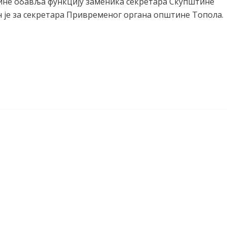
године обавља функцију заменика секретара Скупштине
ан је за секретара Привременог органа општине Топола.