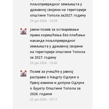
пољопривредног земљишта у
државној својини на територији
општине Топола за2027. годину
29. јун 2026. - 12:50
Јавни позив за остваривање
права коришћења без плаћања
наканде пољопривредног
земљишта у државној својини
на територији општине Топола
за 2027. годину
29. јун 2026. - 12:43
Позив за учешће у јавној
расправи о Нацрту Одлуке о
Првој измени и допуни Одлуке
о буџету Општине Топола за
2026. години
22. јун 2026. - 07:11