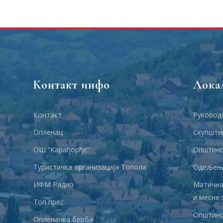
Контакт инфо
Лока
Контакт
Руковод
Опленац
Скупшти
ОШ “Карађорђе”
Општинс
Туристичка организација Топола
Одељења
ИФМ Радио
Матична
и месне 
Топ прес
Општинс
Опленачка берба