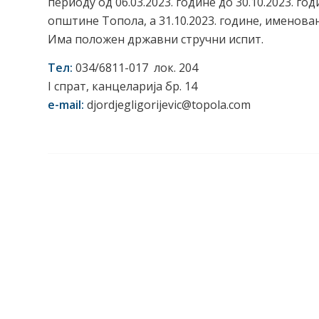
периоду од 06.03.2023. године до 30.10.2023. 
општине Топола, а 31.10.2023. године, именов
Има положен државни стручни испит.
Тел:
034/6811-017 лок. 204
I спрат, канцеларија бр. 14
e-mail:
djordjegligorijevic@topola.com