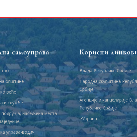
лна самоуправа
Корисни линков
ство
Влада Републике Србије
на општине
Народна скупштина Републ
Србије
ко веће
Агенције и канцеларије Вл
 и службе
Републике Србије
 подручја, насељена места
еУправа
заједнице
ка управа-водич