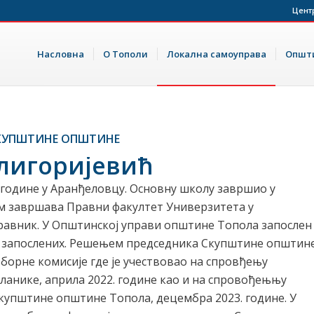
Цент
Насловна
О Тополи
Локална самоуправа
Општи
СКУПШТИНЕ ОПШТИНЕ
лигоријевић
 године у Аранђеловцу. Основну школу завршио у
ом завршава Правни факултет Универзитета у
правник. У Општинској управи општине Топола запослен
оса запослених. Решењем председника Скупштине општин
борне комисије где је учествовао на спровђењу
ланике, априла 2022. године као и на спровођењњу
купштине општине Топола, децембра 2023. године. У