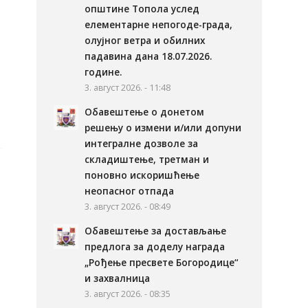
општине Топола услед
елементарне непогоде-града,
олујног ветра и обилних
падавина дана 18.07.2026.
године.
3. август 2026. - 11:48
Обавештење о донетом
решењу о измени и/или допуни
интегралне дозволе за
складиштење, третман и
поновно искоришћење
неопасног отпада
3. август 2026. - 08:49
Обавештење за достављање
предлога за доделу награда
„Рођење пресвете Богородице“
и захвалница
3. август 2026. - 08:35