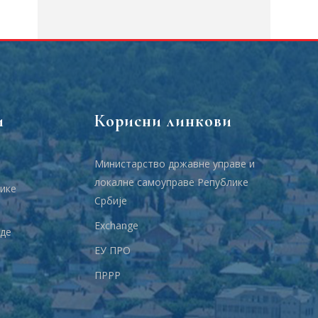
и
Корисни линкови
Министарство државне управе и
локалне самоуправе Републике
ике
Србије
Еxchange
аде
ЕУ ПРО
ПРРР