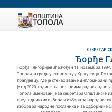
СЕКРЕТАР 
Ђорђе Г
Ђорђа Глигоријевића,Рођен 11. новембра 1994.
Тополи, а средњу економску у Крагујевцу. Пот
Крагујевцу, где је стекао звање дипломирани 
је од 2020. године, на пословима радних одн
Топола именован је за секретара Општинске из
председничких избора и избора за народне пос
избора за народне посланика и за одборнике С