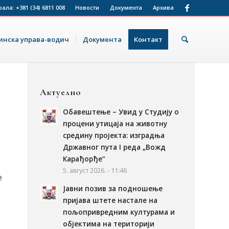
рала:
+381 (34) 6811 008
Новости
Документа
Архива
нска управа-водич
Документа
Контакт
Актуелно
Обавештење – Увид у Студију о
процени утицаја на животну
средину пројекта: изградња
Државног пута I реда „Вожд
Карађорђе“
5. август 2026. - 11:46
е
Јавни позив за подношење
пријава штете настале на
пољопривредним културама и
објектима на територији