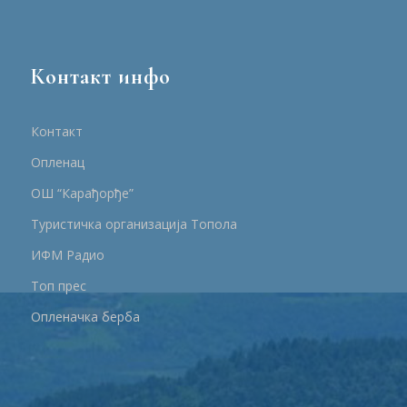
Контакт инфо
Контакт
Опленац
ОШ “Карађорђе”
Туристичка организација Топола
ИФМ Радио
Топ прес
Опленачка берба