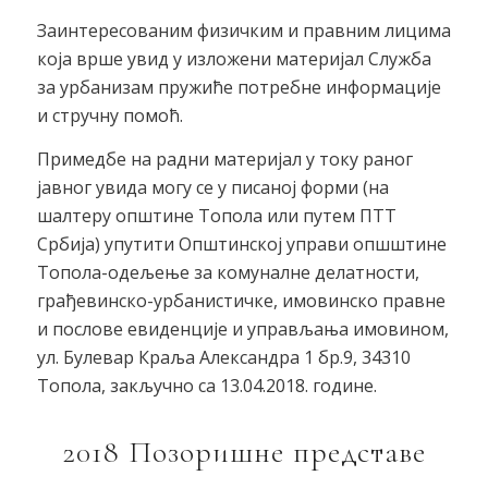
Заинтересованим физичким и правним лицима
која врше увид у изложени материјал Служба
за урбанизам пружиће потребне информације
и стручну помоћ.
Примедбе на радни материјал у току раног
јавног увида могу се у писаној форми (на
шалтеру општине Топола или путем ПТТ
Србија) упутити Општинској управи опшштине
Топола-одељење за комуналне делатности,
грађевинско-урбанистичке, имовинско правне
и послове евиденције и управљања имовином,
ул. Булевар Краља Александра 1 бр.9, 34310
Топола, закључно са 13.04.2018. године.
2018 Позоришне представе