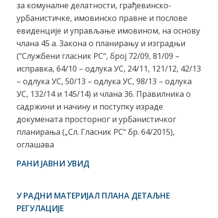
за комуналне делатности, грађевинско-
урбанистичке, имовинско правне и послове
евиденције и управљање имовином, на основу
члана 45 а. Закона о планирању и изградњи
(“Службени гласник РС“, број 72/09, 81/09 –
исправка, 64/10 – одлука УС, 24/11, 121/12, 42/13
– одлука УС, 50/13 – одлука УС, 98/13 – одлука
УС, 132/14 и 145/14) и члана 36. Правилника о
садржини и начину и поступку израде
докумената просторног и урбанистичког
планирања („Сл. Гласник РС“ бр. 64/2015),
оглашава
РАНИ ЈАВНИ УВИД
У РАДНИ МАТЕРИЈАЛ ПЛАН
А
ДЕТАЉНЕ
РЕГУЛАЦИЈЕ