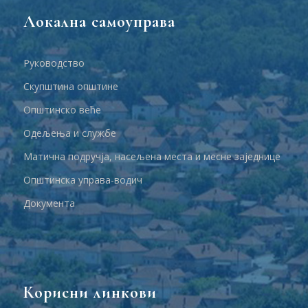
Локална самоуправа
Руководство
Скупштина општине
Општинско веће
Одељења и службе
Матична подручја, насељена места и месне заједнице
Општинска управа-водич
Документа
Корисни линкови