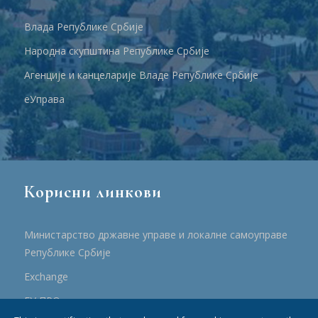
Влада Републике Србије
Народна скупштина Републике Србије
Агенције и канцеларије Владе Републике Србије
еУправа
Корисни линкови
Министарство државне управе и локалне самоуправе
Републике Србије
Еxchange
ЕУ ПРО