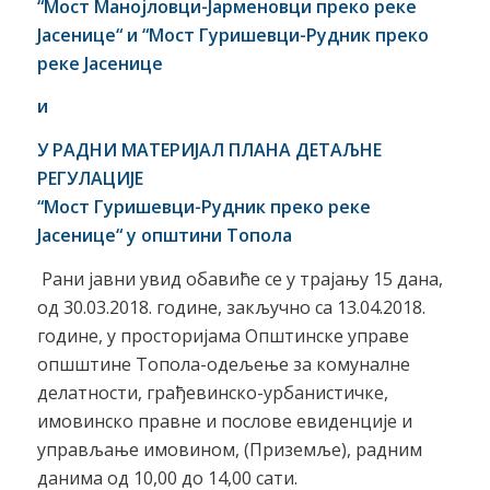
“Мост Манојловци-Јарменовци преко реке
Јасенице“ и “Мост Гуришевци-Рудник преко
реке Јасенице
и
У РАДНИ МАТЕРИЈАЛ ПЛАН
А
ДЕТАЉНЕ
РЕГУЛАЦИЈЕ
“
Мост Гуришевци-Рудник преко реке
Јасенице“
у општини Топола
Рани јавни увид обавиће се у трајању 15 дана,
од 30.03.2018. године, закључно са 13.04.2018.
године, у просторијама Општинске управе
опшштине Топола-одељење за комуналне
делатности, грађевинско-урбанистичке,
имовинско правне и послове евиденције и
управљање имовином, (Приземље), радним
данима од 10,00 до 14,00 сати.