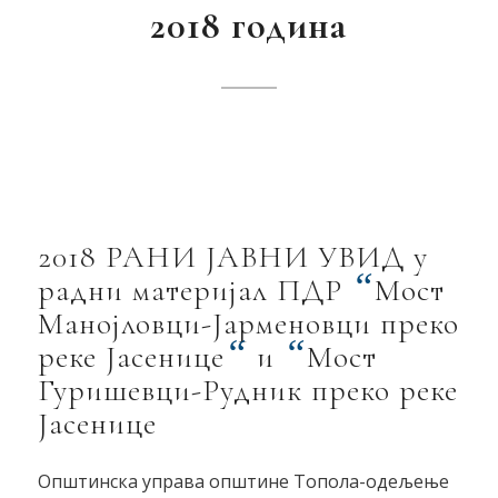
2018 година
2018 РАНИ ЈАВНИ УВИД у
“
радни материјал ПДР
Мост
Манојловци-Јарменовци преко
“
“
реке Јасенице
и
Мост
Гуришевци-Рудник преко реке
Јасенице
Општинска управа општине Топола-одељење