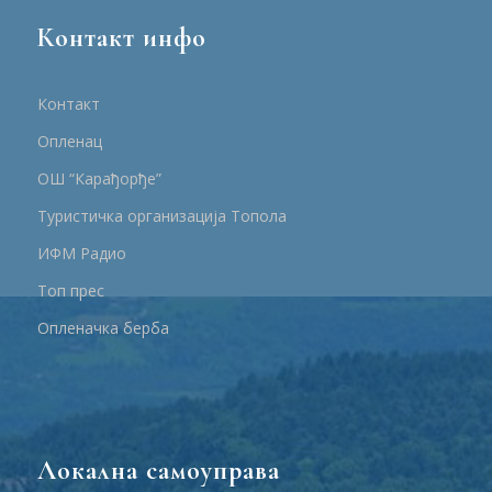
Контакт инфо
Контакт
Опленац
ОШ “Карађорђе”
Туристичка организација Топола
ИФМ Радио
Топ прес
Опленачка берба
Локална самоуправа