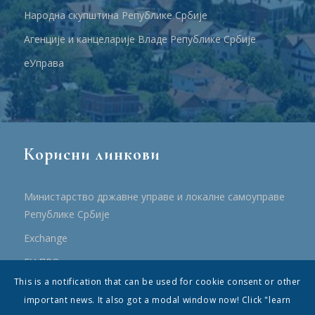
Народна скупштина Републике Србије
Агенције и канцеларије Владе Републике Србије
еУправа
Корисни линкови
Министарство државне управе и локалне самоуправе
Републике Србије
Еxchange
ЕУ ПРО
This is a notification that can be used for cookie consent or other
ПРРР
important news. It also got a modal window now! Click "learn