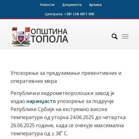
Новости
Документа
Архива
Централа:
+381 (34) 6811 008
Упозорење за предузимање превентивних и
оперативних мера
Републички хидрометеоролошки завод је
издао
наранџасто
упозорење за подручје
Републике Србије на екстремно високе
температуре од уторка 24.06.2025 до четвртка
26.06.2025 године, када се очекује максимална
температура од ≥ 38˚ C.