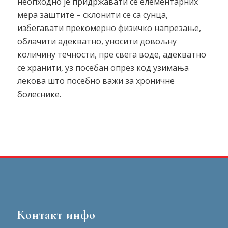
неопходно је придржавати се елементарних
мера заштите – склонити се са сунца,
избегавати прекомерно физичко напрезање,
облачити адекватно, уносити довољну
количину течности, пре свега воде, адекватно
се хранити, уз посебан опрез код узимања
лекова што посебно важи за хроничне
болеснике.
Контакт инфо