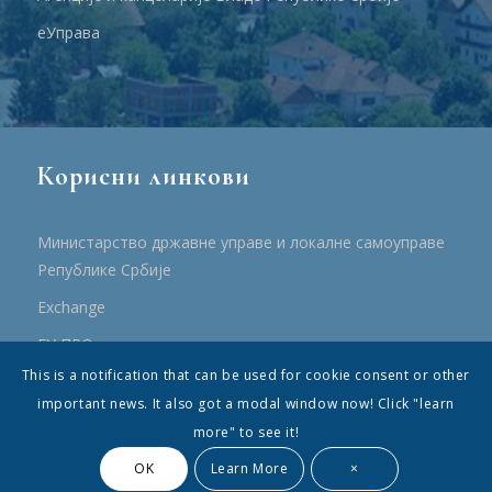
еУправа
Корисни линкови
Министарство државне управе и локалне самоуправе
Републике Србије
Еxchange
ЕУ ПРО
This is a notification that can be used for cookie consent or other
ПРРР
important news. It also got a modal window now! Click "learn
more" to see it!
OK
Learn More
×
© Општина Топола - Сва права су садржана