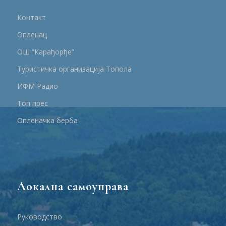
Контакт
Опленац
ОШ “Карађорђе”
Туристичка организација Топола
ИФМ Радио
Топ прес
Опленачка берба
Локална самоуправа
Руководство