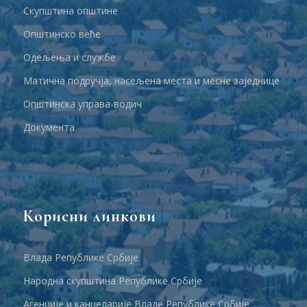
Скупштина општине
Општинско веће
Одељења и службе
Матична подручја, насељена места и месне заједнице
Општинска управа-водич
Документа
Корисни линкови
Влада Републике Србије
Народна скупштина Републике Србије
Агенције и канцеларије Владе Републике Србије