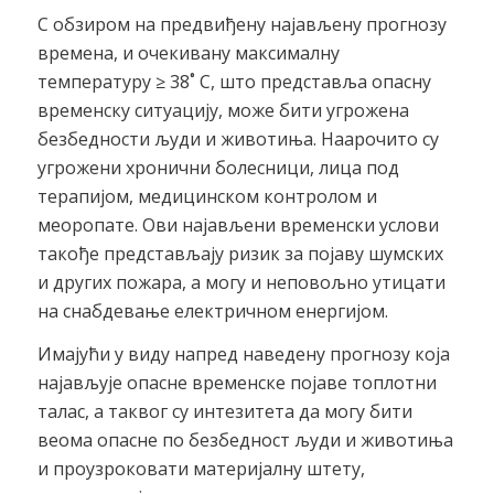
С обзиром на предвиђену најављену прогнозу
времена, и очекивану максималну
температуру ≥ 38˚ C, што представља опасну
временску ситуацију, може бити угрожена
безбедности људи и животиња. Наарочито су
угрожени хронични болесници, лица под
терапијом, медицинском контролом и
меоропате. Ови најављени временски услови
такође представљају ризик за појаву шумских
и других пожара, а могу и неповољно утицати
на снабдевање електричном енергијом.
Имајући у виду напред наведену прогнозу која
најављује опасне временске појаве топлотни
талас, а таквог су интезитета да могу бити
веома опасне по безбедност људи и животиња
и проузроковати материјалну штету,