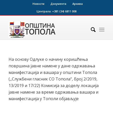
Новости
Документа
Архива
Централа:
+381 (34) 6811 008
На основу Одлуке о начину коришћења
површина јавне намене у дане одржавања
манифестација и вашара у општини Топола
(,,Службени гласник СО Топола“, број 2/2019,
13/2019 и 17/22) Комисија за доделу локација
јавне намене за време одржавања вашара и
манифестација у Тополи објављује