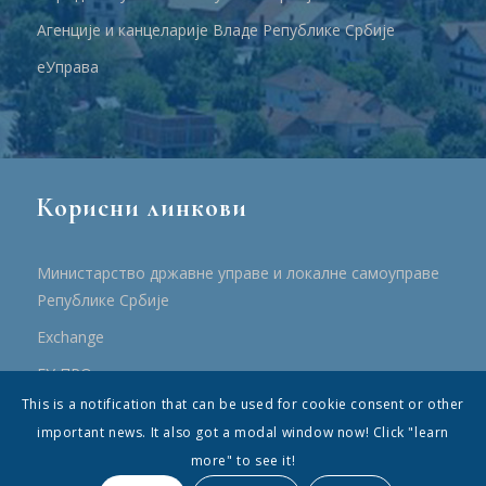
Агенције и канцеларије Владе Републике Србије
еУправа
Корисни линкови
Министарство државне управе и локалне самоуправе
Републике Србије
Еxchange
ЕУ ПРО
This is a notification that can be used for cookie consent or other
ПРРР
important news. It also got a modal window now! Click "learn
more" to see it!