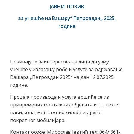
ЈАВНИ ПОЗИВ
за учешће на Вашару“ Петровдан,, 202
5
.
године
Позивају се заинтересована лица да узму
учешће у излагању робе и услуге за одржавање
Вашара „Петровдан 2025“ на дан 12.07.2025.
године.
Продаја производа и услуга вршиће се из
привремених монтажних објеката и то: тезги,
павиљона, монтажних киоска и другог
покретног мобилијара.
Контакт особе: Мирослав Јевтић тел: 064/ 861-