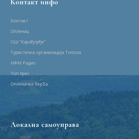
Контакт инфо
Контакт
Опленац
ОШ “Карађорђе”
Туристичка организација Топола
ИФМ Радио
Топ прес
Опленачка берба
Локална самоуправа