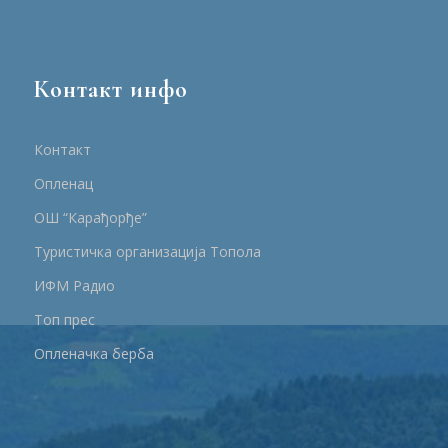
Контакт инфо
Контакт
Опленац
ОШ “Карађорђе”
Туристичка организација Топола
ИФМ Радио
Топ прес
Опленачка берба