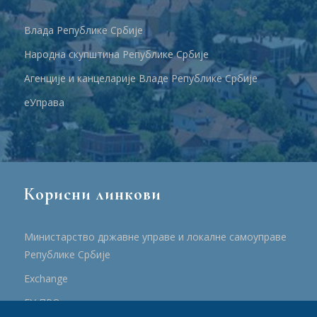
Влада Републике Србије
Народна скупштина Републике Србије
Агенције и канцеларије Владе Републике Србије
еУправа
Корисни линкови
Министарство државне управе и локалне самоуправе
Републике Србије
Еxchange
ЕУ ПРО