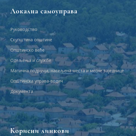
Локална самоуправа
Руководство
Скупштина општине
Општинско веће
Одељења и службе
Матична подручја, насељена места и месне заједнице
Општинска управа-водич
Документа
Корисни линкови