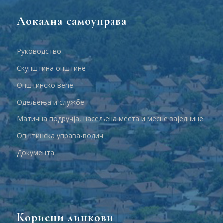
Локална самоуправа
Руководство
Скупштина општине
Општинско веће
Одељења и службе
Матична подручја, насељена места и месне заједнице
Општинска управа-водич
Документа
Корисни линкови