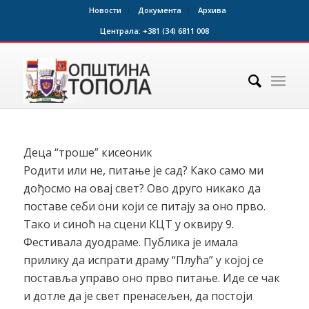
Новости
Документа
Архива
Централа:
+381 (34) 6811 008
Деца “троше” кисеоник
Родити или не, питање је сад? Како само ми
дођосмо на овај свет? Ово друго никако да
поставе себи они који се питају за оно прво.
Тако и синоћ на сцени КЦТ у оквиру 9.
Фестивала дуодраме. Публика је имала
прилику да испрати драму “Плућа” у којој се
поставља управо оно прво питање. Иде се чак
и дотле да је свет пренасељен, да постоји