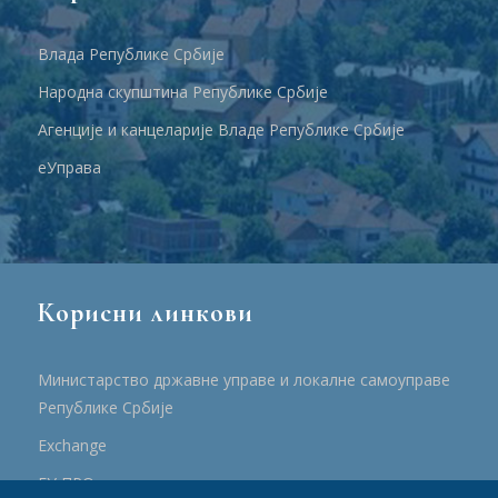
Влада Републике Србије
Народна скупштина Републике Србије
Агенције и канцеларије Владе Републике Србије
еУправа
Корисни линкови
Министарство државне управе и локалне самоуправе
Републике Србије
Еxchange
ЕУ ПРО