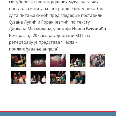
могућност егзистенцијалних мука, па се чак
поставља и питање потрошње кисеоника. Сва
су та питања синоћ пред гледаоце поставили
Сузана Лукић и Горан Јевтић, по тексту
Данкана Мекмилана, у режији Ивана Вуковића.
Вечерас од 20 часова у дворани КЦТ на
репертоару је представа “Тесла –
прилагођавање анђела”.