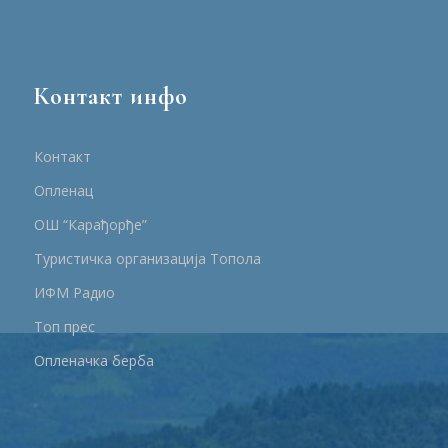
Контакт инфо
Контакт
Опленац
ОШ “Карађорђе”
Туристичка организација Топола
ИФМ Радио
Топ прес
Опленачка берба