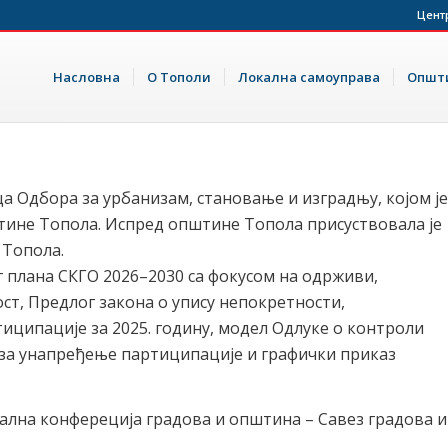
Цент
Насловна
О Тополи
Локална самоуправа
Општи
ица Одбора за урбанизам, становање и изградњу, којом је
тине Топола. Испред општине Топола присуствовала је
 Топола.
 плана СКГО 2026–2030 са фокусом на одрживи,
ст, Предлог закона о упису непокретности,
ципације за 2025. годину, модел Одлуке о контроли
за унапређење партиципације и графички приказ
тална конфереција градова и општина – Савез градова и