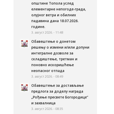
општине Топола услед
елементарне непогоде-града,
олујног ветра и обилних
падавина дана 18.07.2026.
године.
3. август 2026. - 11:48
Обавештење о донетом
решењу о измени и/или допуни
интегралне дозволе за
складиштење, третман и
поновно искоришћење
неопасног отпада
3. август 2026. - 08:49
Обавештење за достављање
предлога за доделу награда
„Рођење пресвете Богородице“
и захвалница
3. август 2026. - 08:35