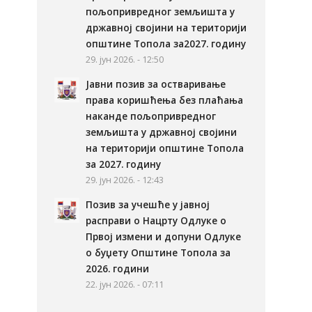
пољопривредног земљишта у
државној својини на територији
општине Топола за2027. годину
29. јун 2026. - 12:50
Јавни позив за остваривање
права коришћења без плаћања
наканде пољопривредног
земљишта у државној својини
на територији општине Топола
за 2027. годину
29. јун 2026. - 12:43
Позив за учешће у јавној
расправи о Нацрту Одлуке о
Првој измени и допуни Одлуке
о буџету Општине Топола за
2026. години
22. јун 2026. - 07:11