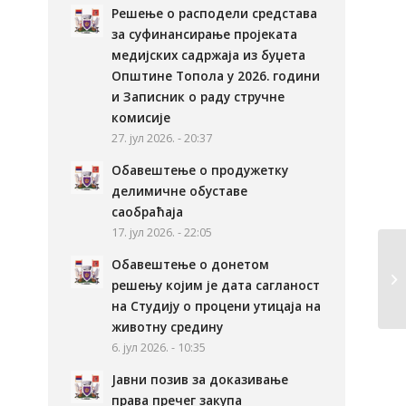
Решење о расподели средстава
за суфинансирање пројеката
медијских садржаја из буџета
Општине Топола у 2026. години
и Записник о раду стручне
комисије
27. јул 2026. - 20:37
Обавештење о продужетку
делимичне обуставе
саобраћаја
17. јул 2026. - 22:05
Обавештење о донетом
решењу којим је дата сагланост
на Студију о процени утицаја на
животну средину
6. јул 2026. - 10:35
Јавни позив за доказивање
права пречег закупа