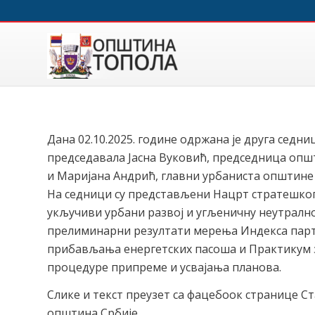
Дана 02.10.2025. године одржана је друга седн
председавала Јасна Вуковић, председница опш
и Маријана Андрић, главни урбаниста општине
На седници су представљени Нацрт стратешког
укључиви урбани развој и угљеничну неутрално
прелиминарни резултати мерења Индекса парти
прибављања енергетских пасоша и Практикум 
процедуре припреме и усвајања планова.
Слике и текст преузет са фацебоок странице С
општина Србије