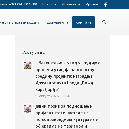
рала:
+381 (34) 6811 008
Новости
Документа
Архива
нска управа-водич
Документа
Контакт
Актуелно
Обавештење – Увид у Студију о
процени утицаја на животну
средину пројекта: изградња
Државног пута I реда „Вожд
Карађорђе“
5. август 2026. - 11:46
Јавни позив за подношење
пријава штете настале на
пољопривредним културама и
објектима на територији