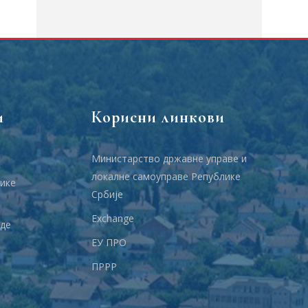
и
Корисни линкови
Министарство државне управе и
локалне самоуправе Републике
ике
Србије
Еxchange
аде
ЕУ ПРО
ПРРР