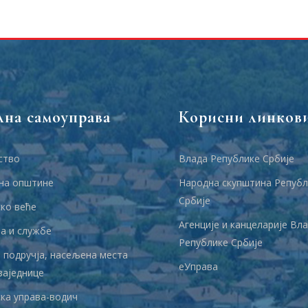
лна самоуправа
Корисни линков
ство
Влада Републике Србије
на општине
Народна скупштина Републ
Србије
ко веће
Агенције и канцеларије Вл
 и службе
Републике Србије
 подручја, насељена места
еУправа
заједнице
ка управа-водич