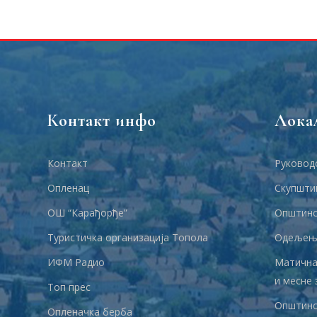
Контакт инфо
Лока
Контакт
Руковод
Опленац
Скупшти
ОШ “Карађорђе”
Општинс
Туристичка организација Топола
Одељења
ИФМ Радио
Матична
и месне 
Топ прес
Општинс
Опленачка берба