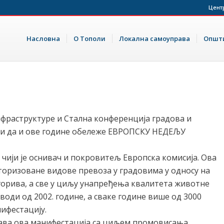
Цент
Насловна
О Тополи
Локална самоуправа
Општи
нфраструктуре и Стална конференција градова и
ји да и ове године обележе ЕВРОПСКУ НЕДЕЉУ
чији је оснивач и покровитељ Европска комисија. Ова
торизоване видове превоза у градовима у односу на
горива, а све у циљу унапређења квалитета животне
оди од 2002. године, а сваке године више од 3000
нифестацију.
ежава ова манифестација са циљем промовисања