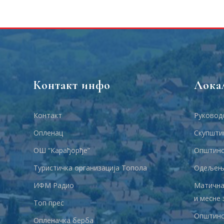
Контакт инфо
Лока
Контакт
Руковод
Опленац
Скупшти
ОШ “Карађорђе”
Општинс
Туристичка организација Топола
Одељења
ИФМ Радио
Матична
и месне 
Топ прес
Општинс
Опленачка берба