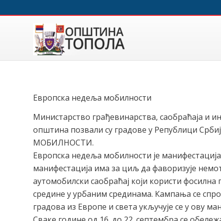
Европска недеља мобилности
Министарство грађевинарства, саобраћаја и и
општина позвали су градове у Републици Срби
МОБИЛНОСТИ.
Европска недеља мобилности је манифестација 
манифестација има за циљ да фаворизује немо
аутомобилски саобраћај који користи фосилна 
средине у урбаним срединама. Кампања се спров
градова из Европе и света укључује се у ову ма
Сваке године од 16. до 22. септембра се обел