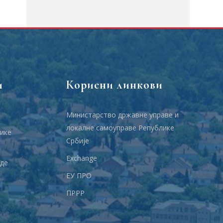
и
Корисни линкови
Министарство државне управе и
локалне самоуправе Републике
ике
Србије
Еxchange
аде
ЕУ ПРО
ПРРР