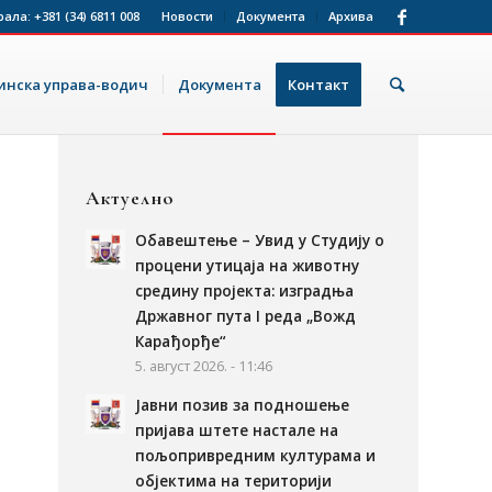
рала:
+381 (34) 6811 008
Новости
Документа
Архива
нска управа-водич
Документа
Контакт
Актуелно
Обавештење – Увид у Студију о
процени утицаја на животну
средину пројекта: изградња
Државног пута I реда „Вожд
Карађорђе“
5. август 2026. - 11:46
Јавни позив за подношење
пријава штете настале на
пољопривредним културама и
објектима на територији