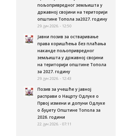
пољопривредног земљишта у
државној својини на територији
општине Топола за2027. годину
29. јун 2026. - 12:50
Јавни позив за остваривање
права коришћења без плаћања
наканде пољопривредног
земљишта у државној својини
на територији општине Топола
за 2027. годину
29. јун 2026. - 12:43
Позив за учешће у јавној
расправи о Нацрту Одлуке о
Првој измени и допуни Одлуке
о буџету Општине Топола за
2026. години
22. јун 2026. - 07:11