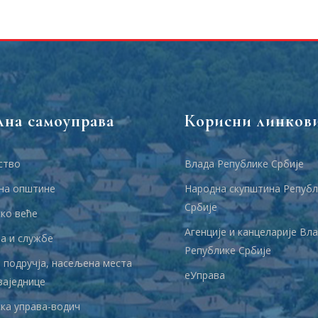
лна самоуправа
Корисни линков
ство
Влада Републике Србије
на општине
Народна скупштина Републ
Србије
ко веће
Агенције и канцеларије Вл
 и службе
Републике Србије
 подручја, насељена места
еУправа
заједнице
ка управа-водич