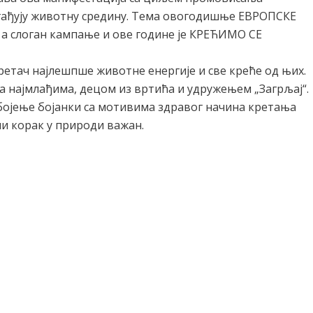
агађују животну средину. Тема овогодишње ЕВРОПСКЕ
слоган кампање и ове године је КРЕЋИМО СЕ
ретач најлешпше животне енергије и све креће од њих.
а најмлађима, децом из вртића и удружењем „Загрљај“.
 бојење бојанки са мотивима здравог начина кретања
и корак у природи важан.