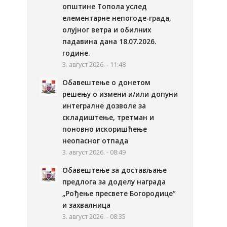
општине Топола услед
елементарне непогоде-града,
олујног ветра и обилних
падавина дана 18.07.2026.
године.
3. август 2026. - 11:48
Обавештење о донетом
решењу о измени и/или допуни
интегралне дозволе за
складиштење, третман и
поновно искоришћење
неопасног отпада
3. август 2026. - 08:49
Обавештење за достављање
предлога за доделу награда
„Рођење пресвете Богородице“
и захвалница
3. август 2026. - 08:35