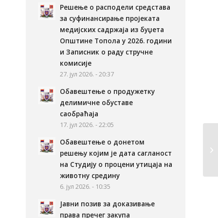
Решење о расподели средстава
за суфинансирање пројеката
медијских садржаја из буџета
Општине Топола у 2026. години
и Записник о раду стручне
комисије
27. јул 2026. - 20:37
Обавештење о продужетку
делимичне обуставе
саобраћаја
17. јул 2026. - 22:05
Обавештење о донетом
решењу којим је дата сагланост
на Студију о процени утицаја на
животну средину
6. јул 2026. - 10:35
Јавни позив за доказивање
права пречег закупа