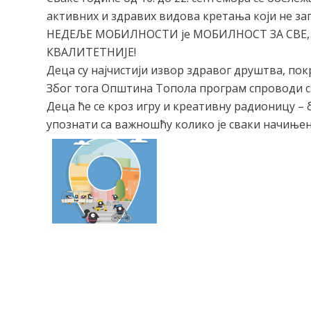
активних и здравих видова кретања који не з
НЕДЕЉЕ МОБИЛНОСТИ је МОБИЛНОСТ ЗА СВЕ, а 
КВАЛИТЕТНИЈЕ!
Деца су најчистији извор здравог друштва, пок
Због тога Општина Топола програм спроводи с
Деца ће се кроз игру и креативну радионицу –
упознати са важношћу колико је сваки начињен