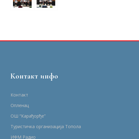
Контакт инфо
Контакт
Опленац
ОШ “Карађорђе”
Туристичка организација Топола
ИФМ Радио