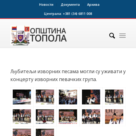
Новости
Документа
Архива
Централа:
+381 (34) 6811 008
Љубитељи изворних песама могли су уживати у
концерту изворних певачких група.