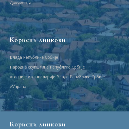
Документа
Корисни линкови
Влада Републике Србије
Народна скупштина Републике Србије
Агенције и канцеларије Владе Републике Србије
еУправа
Корисни линкови