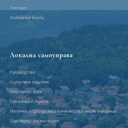
Топ прес
Опленачка берба
Локална самоуправа
Руководство
Скупштина општине
Општинско веће
Одељења и службе
Матична подручја, насељена места и месне заједнице
Општинска управа-водич