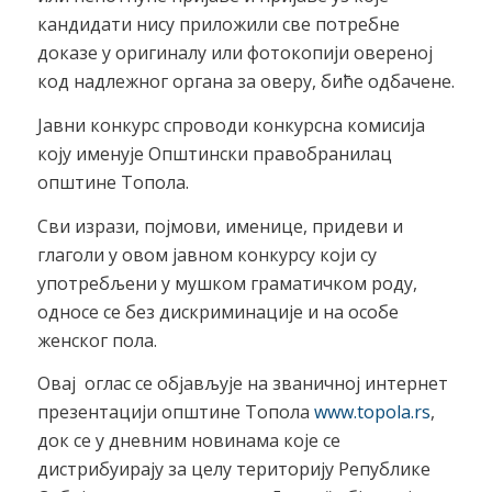
кандидати нису приложили све потребне
доказе у оригиналу или фотокопији овереној
код надлежног органа за оверу, биће одбачене.
Јавни конкурс спроводи конкурсна комисија
коју именује Општински правобранилац
oпштине Топола.
Сви изрази, појмови, именице, придеви и
глаголи у овом јавном конкурсу који су
употребљени у мушком граматичком роду,
односе се без дискриминације и на особе
женског пола.
Овај оглас се објављује на званичној интернет
презентацији општине Топола
www.topola.rs
,
док се у дневним новинама које се
дистрибуирају за целу територију Републике