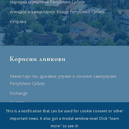
Народна скупштина Републике Србије
Агенције и канцеларије Владе Републике Србије
еУправа
Корисни линкови
Министарство државне управе и локалне самоуправе
Републике Србије
Еxchange
ЕУ ПРО
This is a notification that can be used for cookie consent or other
ПРРР
important news. It also got a modal window now! Click "learn
more" to see it!