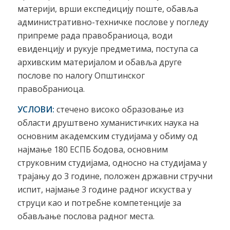
материји, врши експедицију поште, обавља
административно-техничке послове у погледу
припреме рада правобраниоца, води
евиденцију и рукује предметима, поступа са
архивским материјалом и обавља друге
послове по налогу Општинског
правобраниоца.
УСЛОВИ:
стечено високо образовање из
области друштвено хуманистичких наука на
основним академским студијама у обиму од
најмање 180 ЕСПБ бодова, основним
струковним студијама, односно на студијама у
трајању до 3 године, положен државни стручни
испит, најмање 3 године радног искуства у
струци као и потребне компетенције за
обављање послова радног места.