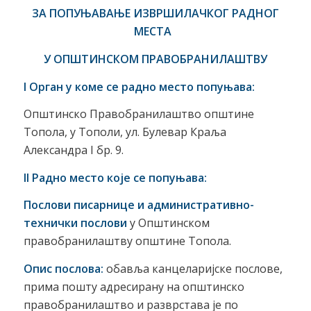
ЗА ПОПУЊАВАЊЕ ИЗВРШИЛАЧКОГ РАДНОГ
МЕСТА
У ОПШТИНСКОМ ПРАВОБРАНИЛАШТВУ
I
Орган у коме се радно место попуњава:
Општинско Правобранилаштво општине
Топола, у Тополи, ул. Булевар Краља
Александра I бр. 9.
II
Радно место које се попуњава:
Послови писарнице и административно-
технички послови
у Општинском
правобранилаштву општине Топола.
Опис послова:
обавља канцеларијске послове,
прима пошту адресирану на општинско
правобранилаштво и разврстава је по