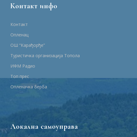
Контакт инфо
Контакт
Опленац
ОШ “Карађорђе”
Туристичка организација Топола
ИФМ Радио
Топ прес
Опленачка берба
Локална самоуправа