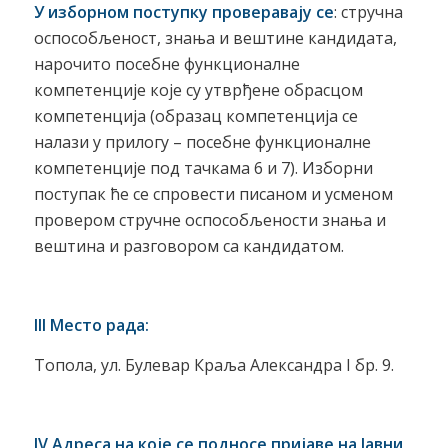
У изборном поступку проверавају се
: стручна
оспособљеност, знања и вештине кандидата,
нарочито посебне функционалне
компетенције које су утврђене обрасцом
компетенција (образац компетенција се
налази у прилогу – посебне функционалне
компетенције под тачкама 6 и 7). Изборни
поступак ће се спровести писаном и усменом
провером стручне оспособљености знања и
вештина и разговором са кандидатом.
III M
e
сто рада:
Топола, ул. Булевар Краља Александра I бр. 9.
IV
A
дреса на које се подносе пријаве на Јавни