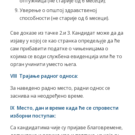
оптужница (не старије од 6 месеци);
Уверење о општој здравственој
способности (не старије од 6 месеци).
Све доказе из тачке 2.и 3. Кандидат може да да
изјаву у којој се као странка опредељује да ће
сам прибавити податке о чињеницама о
којима се води службена евиденција или ће то
орган учинити уместо њега.
VIII
Трајање радног односа:
За наведено радно место, радни однос се
заснива на неодређено време.
IX
Me
сто, дан и време када ће се спровести
изборни поступак:
Са кандидатима чије су пријаве благовремене,