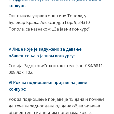
конкурс:
Општинска управа општине Топола, ул.
Булевар Краља Александра I бр. 9, 34310
Топола, са назнаком: ,,За Јавни конкурс“.
V
Лице које је задужено за давање
обавештења о јавном конкурсу:
Софија Радојковић, контакт телефон: 034/6811-
008 лок: 102.
VI
Рок за подношење пријаве на јавни
конкурс:
Рок за подношење пријаве је 15 дана и почиње
да тече наредног дана од дана објављивања
обавештења у дневним новинама које се