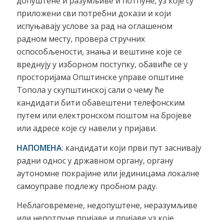
допуштене и разумљиве и потпуне, уз које су
приложени сви потребни докази и који
испуњавају услове за рад на оглашеном
радном месту, провера стручних
оспособљености, знања и вештине које се
вреднују у изборном поступку, oбавиће се у
просторијама Општинске управе општине
Топола у скупштинској сали о чему ће
кандидати бити обавештени телефонским
путем или електронском поштом на бројеве
или адресе које су навели у пријави.
НАПОМЕНА
: кандидати који први пут заснивају
радни однос у државном органу, органу
аутономне покрајине или јединицама локалне
самоуправе подлежу пробном раду.
Неблаговремене, недопуштене, неразумљиве
или непотпуне пријаве и пријаве уз које