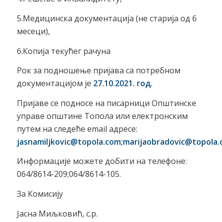
5.Медицинска документација (не старија од 6
месеци),
6.Копија текућег рачуна
Рок за подношење пријава са потребном
документацијом је
2
7
.1
0
.202
1
.
год
.
Пријаве се подносе на писарници Општинске
управе општине Топола или електронским
путем на следеће email адресе:
jasnamiljkovic
@topola.com;marijaobradovic@topola.
Информације можете добити на телефоне:
064/8614-209;064/8614-105.
За Комисију
Јасна Миљковић, с.р.