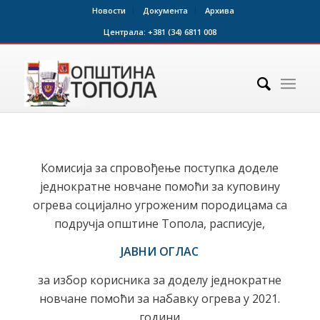
Новости
Документа
Архива
Централа:
+381 (34) 6811 008
Комисија за спровођење поступка доделе
једнократне новчане помоћи за куповину
огрева социјално угроженим породицама са
подручја општине Топола, расписује,
ЈАВНИ ОГЛАС
за избор корисника за доделу једнократне
новчане помоћи за набавку огрева у 2021.
години