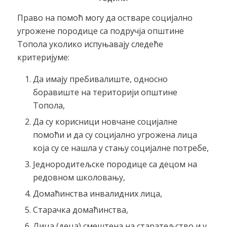
Право на помоћ могу да остваре социјално
угрожене породице са подручја општине
Топола уколико испуњавају следеће
критеријуме:
Да имају пребивалиште, односно
боравиште на територији општине
Топола,
Да су корисници новчане социјалне
помоћи и да су социјално угрожена лица
која су се нашла у стању социјалне потребе,
Једнородитељске породице са децом на
редовном школовању,
Домаћинства инвалидних лица,
Старачка домаћинства,
Лица (деца) смештена на старатељство и у