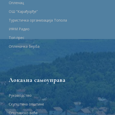
Опленац
ОШ “Карађорђе”
Туристичка организација Топола
ИФМ Радио
Топ прес
Опленачка берба
Локална самоуправа
Руководство
Скупштина општине
Општинско веће