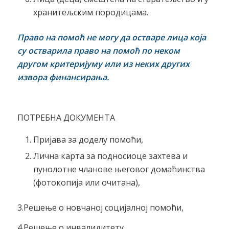
хранитељским породицама.
Право на помоћ не могу да остваре лица која
су остварила право на помоћ по неком
другом критеријуму или из неких других
извора финансирања.
ПОТРЕБНА ДОКУМЕНТА
Пријава за доделу помоћи,
Лична карта за подносиоце захтева и
пунолотне чланове његовог домаћинства
(фотокопија или очитана),
3.Решење о новчаној социјалној помоћи,
4.Решење о инвалидитету,