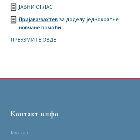
ЈАВНИ ОГЛАС
Пријава/захтев
за доделу једнократне
новчане помоћи
ПРЕУЗМИТЕ ОВДЕ
Контакт инфо
Контакт