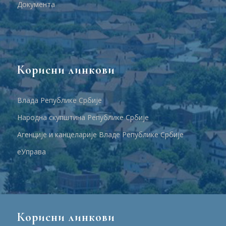
Документа
Корисни линкови
Влада Републике Србије
Народна скупштина Републике Србије
Агенције и канцеларије Владе Републике Србије
еУправа
Корисни линкови