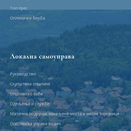
Топ прес
Опленачка берба
Локална самоуправа
Руководство
Скупштина општине
Општинско веће
Одељења и службе
Матична подручја, насељена места и месне заједнице
Општинска управа-водич