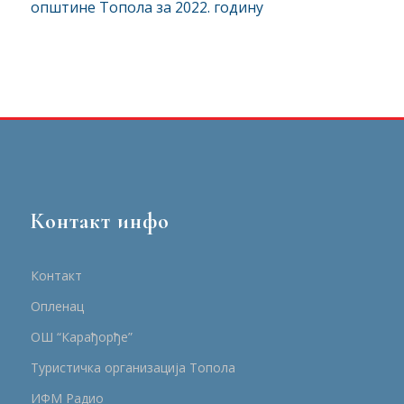
општине Tопола за 2022. годину
Контакт инфо
Контакт
Опленац
ОШ “Карађорђе”
Туристичка организација Топола
ИФМ Радио