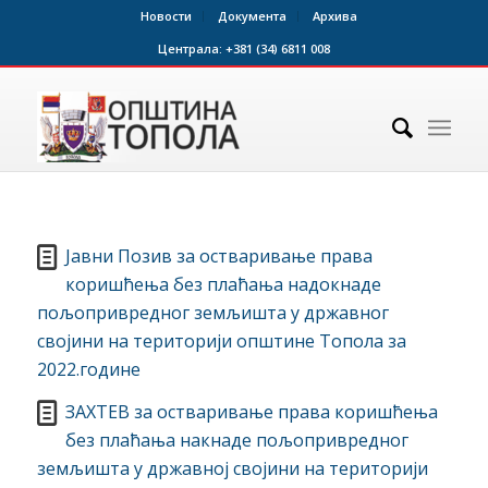
Новости
Документа
Архива
Централа:
+381 (34) 6811 008
Jавни Позив за остваривање права
коришћења без плаћања надокнаде
пољопривредног земљишта у државног
својини на територији општине Топола за
2022.године
ЗАХТЕВ за остваривање права коришћења
без плаћања накнаде пољопривредног
земљишта у државној својини на територији