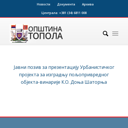
Новости
Документа
Архива
Централа:
+381 (34) 6811 008
Јавни позив за презентацију Урбанистичког
пројекта за изградњу пољопривредног
објекта-винарије К.О. Доња Шаторња