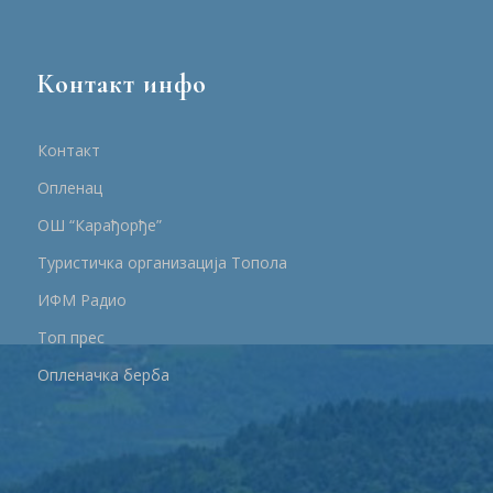
Контакт инфо
Контакт
Опленац
ОШ “Карађорђе”
Туристичка организација Топола
ИФМ Радио
Топ прес
Опленачка берба