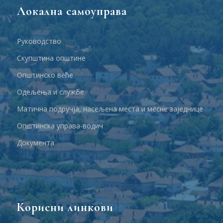
Локална самоуправа
Руководство
Скупштина општине
Општинско веће
Одељења и службе
Матична подручја, насељена места и месне заједнице
Општинска управа-водич
Документа
Корисни линкови