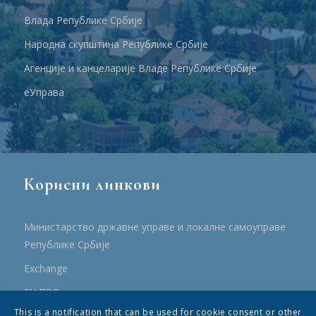
Влада Републике Србије
Народна скупштина Републике Србије
Агенције и канцеларије Владе Републике Србије
еУправа
Корисни линкови
Министарство државне управе и локалне самоуправе
Републике Србије
Еxchange
ЕУ ПРО
This is a notification that can be used for cookie consent or other