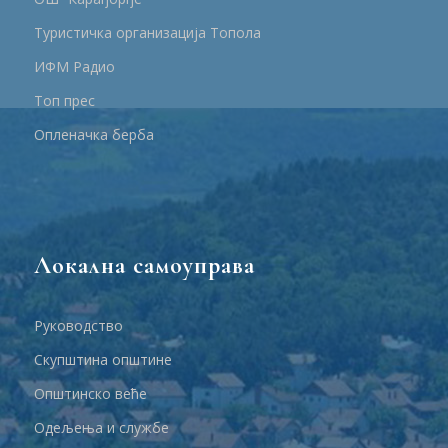
Туристичка организација Топола
ИФМ Радио
Топ прес
Опленачка берба
Локална самоуправа
Руководство
Скупштина општине
Општинско веће
Одељења и службе