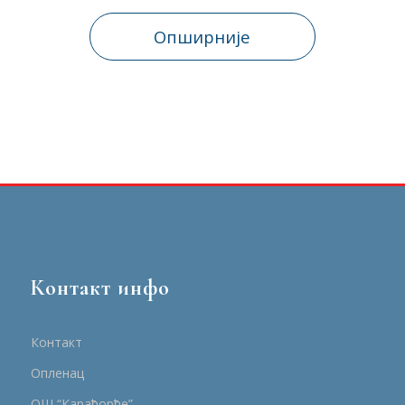
Опширније
Контакт инфо
Контакт
Опленац
ОШ “Карађорђе”