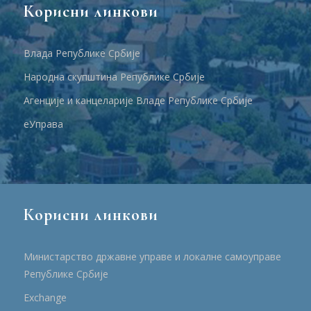
Корисни линкови
Влада Републике Србије
Народна скупштина Републике Србије
Агенције и канцеларије Владе Републике Србије
еУправа
Корисни линкови
Министарство државне управе и локалне самоуправе
Републике Србије
Еxchange