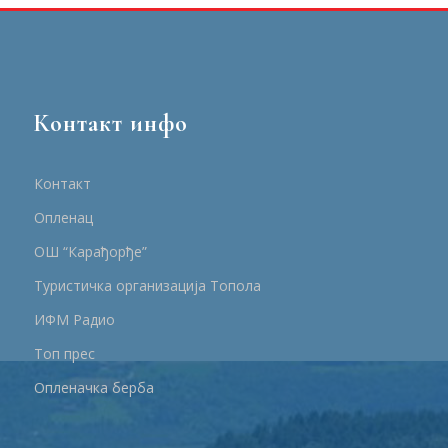
Контакт инфо
Контакт
Опленац
ОШ “Карађорђе”
Туристичка организација Топола
ИФМ Радио
Топ прес
Опленачка берба