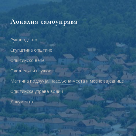
Локална самоуправа
Руководство
Скупштина општине
Општинско веће
Одељења и службе
Матична подручја, насељена места и месне заједнице
Општинска управа-водич
Документа