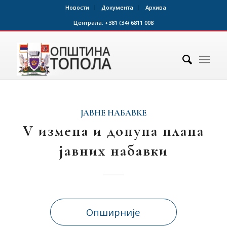
Новости
Документа
Архива
Централа:
+381 (34) 6811 008
ЈАВНЕ НАБАВКЕ
V измена и допуна плана
јавних набавки
Опширније