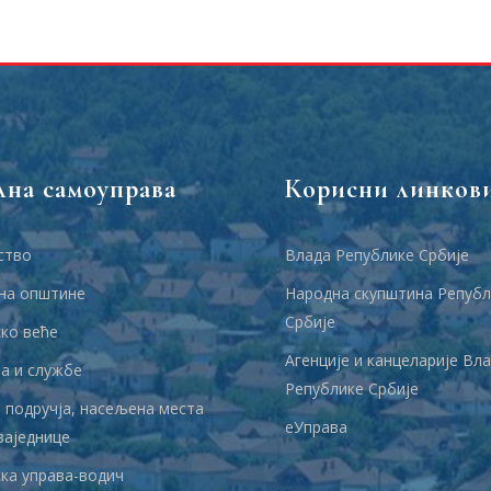
лна самоуправа
Корисни линков
ство
Влада Републике Србије
на општине
Народна скупштина Републ
Србије
ко веће
Агенције и канцеларије Вл
 и службе
Републике Србије
 подручја, насељена места
еУправа
заједнице
ка управа-водич