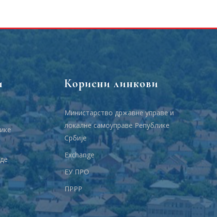
и
Корисни линкови
Министарство државне управе и
локалне самоуправе Републике
ике
Србије
Еxchange
аде
ЕУ ПРО
ПРРР