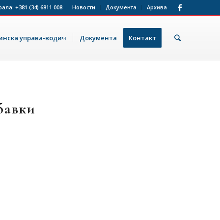
рала:
+381 (34) 6811 008
Новости
Документа
Архива
нска управа-водич
Документа
Контакт
бавки