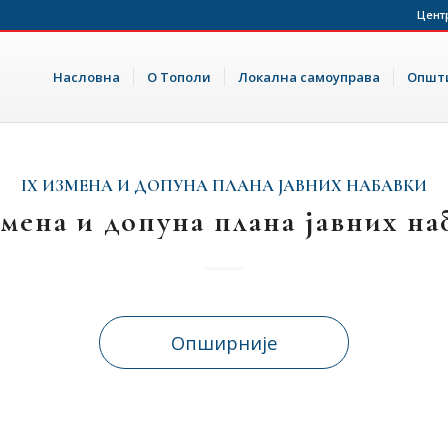
Цент
Насловна
О Тополи
Локална самоуправа
Општи
IX ИЗМЕНА И ДОПУНА ПЛАНА ЈАВНИХ НАБАВКИ
змена и допуна плана јавних на
Опширније