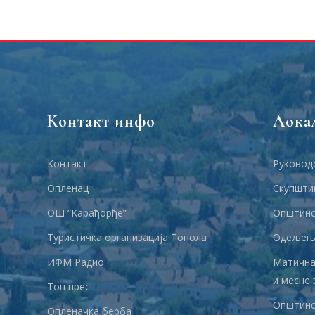
Контакт инфо
Лока
Контакт
Руковод
Опленац
Скупшти
ОШ “Карађорђе”
Општинс
Туристичка организација Топола
Одељења
ИФМ Радио
Матична
и месне 
Топ прес
Општинс
Опленачка берба