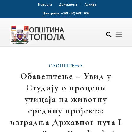
Новости
Документа
Архива
Централа:
+381 (34) 6811 008
САОПШТЕЊА
Обавештење – Увид у
Студију о процени
утицаја на животну
средину пројекта:
изградња Државног пута I