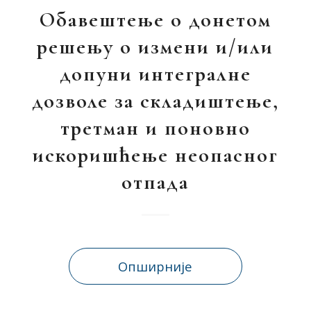
Обавештење о донетом
решењу о измени и/или
допуни интегралне
дозволе за складиштење,
третман и поновно
искоришћење неопасног
отпада
Опширније