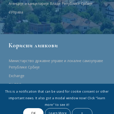
Агенције и канцеларије Владе Републике Србије
еУправа
Корисни линкови
Министарство државне управе и локалне самоуправе
Републике Србије
Еxchange
ЕУ ПРО
This is a notification that can be used for cookie consent or other
ПРРР
important news. It also got a modal window now! Click "learn
more" to see it!
OK
Learn More
×
© Општина Топола - Сва права су садржана