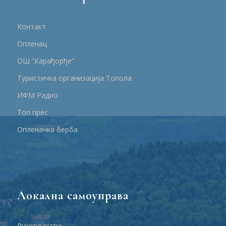
Контакт
Опленац
ОШ “Карађорђе”
Туристичка организација Топола
ИФМ Радио
Топ прес
Опленачка берба
Локална самоуправа
Руководство