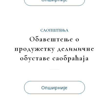
САОПШТЕЊА
Обавештење о
продужетку делимичне
обуставе саобраћаја
Опширније