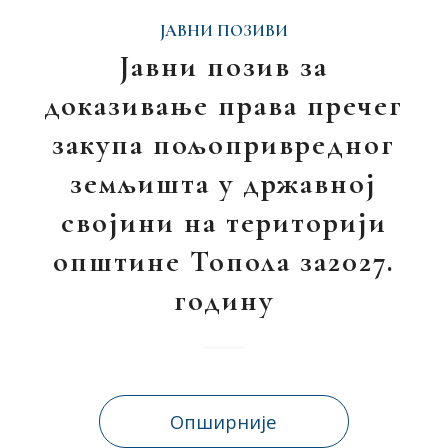
ЈАВНИ ПОЗИВИ
Јавни позив за
доказивање права пречег
закупа пољопривредног
земљишта у државној
својини на територији
општине Топола за2027.
годину
Опширније