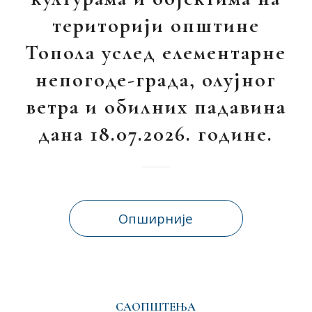
територији општине
Топола услед елементарне
непогоде-града, олујног
ветра и обилних падавина
дана 18.07.2026. године.
Опширније
САОПШТЕЊА