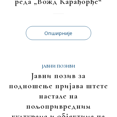
реда „Вожд Карађорђе“
Опширније
ЈАВНИ ПОЗИВИ
Јавни позив за
подношење пријава штете
настале на
пољопривредним
културама и објектима на