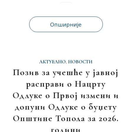
Опширније
АКТУЕЛНО
,
НОВОСТИ
Позив за учешће у јавној
расправи о Нацрту
Одлуке о Првој измени и
допуни Одлуке о буџету
Општине Топола за 2026.
години