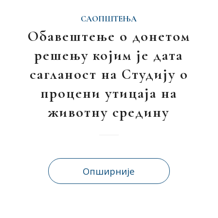
САОПШТЕЊА
Обавештење о донетом
решењу којим је дата
сагланост на Студију о
процени утицаја на
животну средину
Опширније