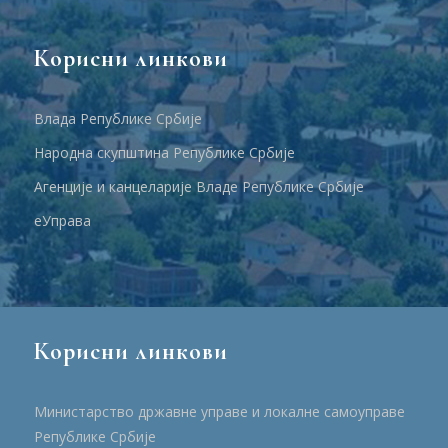
Корисни линкови
Влада Републике Србије
Народна скупштина Републике Србије
Агенције и канцеларије Владе Републике Србије
еУправа
Корисни линкови
Министарство државне управе и локалне самоуправе
Републике Србије