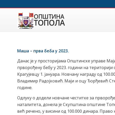
Маша – прва беба у 2023.
Данас је у просторијама Општинске управе Мај
прворођену бебу у 2023. години на територији о
Крагујевцу 1. јануара. Новчану награду од 100
Владимир Радојковић. Маји и оцу Ђорђевић Сте
године.
Одлуку о додели новчане честитке за прворођ
наталитета, донела је Скупштина општине Топол
већ речено, у висини од 100.000 динара. Право