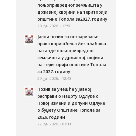
пољопривредног земљишта у
државној својини на територији
општине Топола за2027. годину
29. јун 2026. - 12:50
Јавни позив за остваривање
права коришћења без плаћања
наканде пољопривредног
земљишта у државној својини
на територији општине Топола
за 2027. годину
29. јун 2026. - 12:43
Позив за учешће у јавној
расправи о Нацрту Одлуке о
Првој измени и допуни Одлуке
о буџету Општине Топола за
2026. години
22. јун 2026. - 07:11