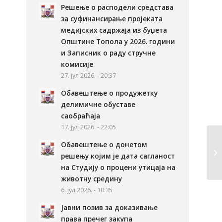
Решење о расподели средстава
за суфинансирање пројеката
медијских садржаја из буџета
Општине Топола у 2026. години
и Записник о раду стручне
комисије
27. јул 2026. - 20:37
Обавештење о продужетку
делимичне обуставе
саобраћаја
17. јул 2026. - 22:05
Обавештење о донетом
решењу којим је дата сагланост
на Студију о процени утицаја на
животну средину
6. јул 2026. - 10:35
Јавни позив за доказивање
права пречег закупа