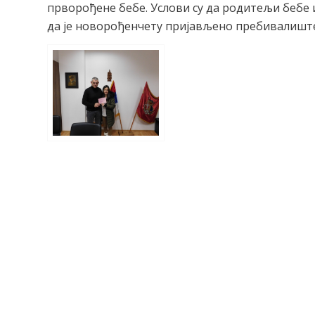
прворођене бебе. Услови су да родитељи бебе
да је новорођенчету пријављено пребивалиште