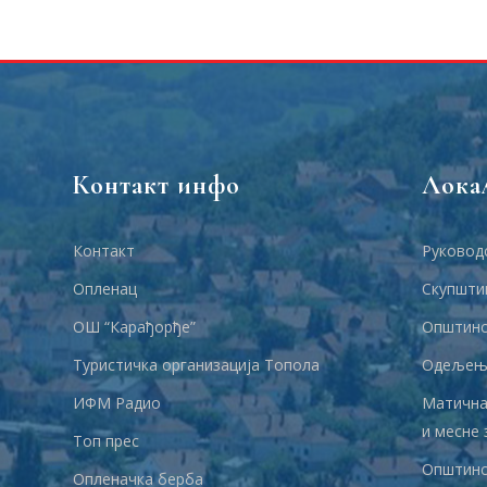
Контакт инфо
Лока
Контакт
Руковод
Опленац
Скупшти
ОШ “Карађорђе”
Општинс
Туристичка организација Топола
Одељења
ИФМ Радио
Матична
и месне 
Топ прес
Општинс
Опленачка берба