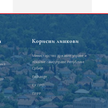
и
Корисни линкови
Министарство државне управе и
локалне самоуправе Републике
ике
Србије
Еxchange
аде
ЕУ ПРО
ПРРР