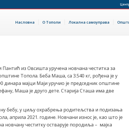
Цент
Насловна
О Тополи
Локална самоуправа
Општи
и Пантић из Овсишта уручена новчана честитка за
пштине Топола. Беба Маша, са 3.540 кг, рођена је у
.000 динара мајци Маји уручио је председник општине
фану, Маша је друго дете. Старија Сташа има две
ену бебу, у циљу охрабрења родитељства и подизања
а, априла 2021. године. Новчани износ је, као што је
 на новчану честитку остварује породиља – мајка