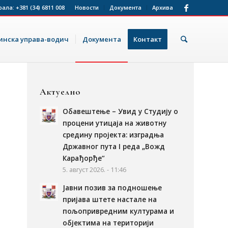
рала:
+381 (34) 6811 008
Новости
Документа
Архива
нска управа-водич
Документа
Контакт
Актуелно
Обавештење – Увид у Студију о
процени утицаја на животну
средину пројекта: изградња
Државног пута I реда „Вожд
Карађорђе“
5. август 2026. - 11:46
Јавни позив за подношење
пријава штете настале на
пољопривредним културама и
објектима на територији