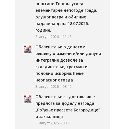
општине Топола услед
елементарне непогоде-града,
олујног ветра и обилних
падавина дана 18.07.2026.
године.
3. август 2026. - 11:48
Обавештење о донетом
решењу о измени и/или допуни
интегралне дозволе за
складиштење, третман и
поновно искоришћење
неопасног отпада
3. август 2026. - 08:49
Обавештење за достављање
предлога за доделу награда
„Рођење пресвете Богородице“
и захвалница
3. август 2026. - 08:35