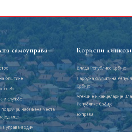
лна самоуправа
Корисни линков
ство
Влада Републике Србије
на општине
Народна скупштина Републ
Србије
ко веће
Агенције и канцеларије Вл
 и службе
Републике Србије
 подручја, насељена места
еУправа
заједнице
ка управа-водич