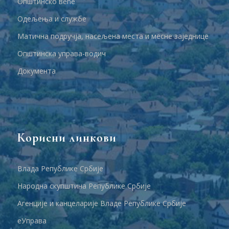
Општинско веће
Одељења и службе
Матична подручја, насељена места и месне заједнице
Општинска управа-водич
Документа
Корисни линкови
Влада Републике Србије
Народна скупштина Републике Србије
Агенције и канцеларије Владе Републике Србије
еУправа