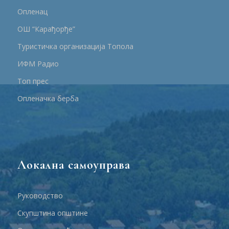
Опленац
ОШ “Карађорђе”
Туристичка организација Топола
ИФМ Радио
Топ прес
Опленачка берба
Локална самоуправа
Руководство
Скупштина општине