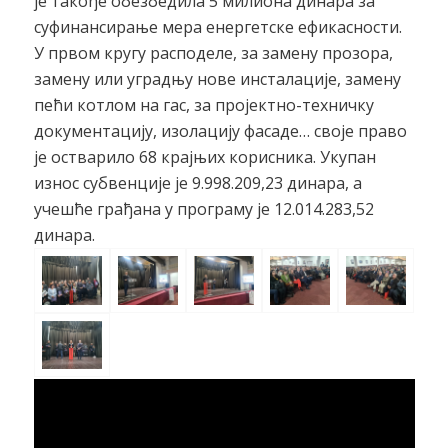
је такође обезбедила 5 милиона динара за
суфинансирање мера енергетске ефикасности.
У првом кругу расподеле, за замену прозора,
замену или уградњу нове инсталације, замену
пећи котлом на гас, за пројектно-техничку
документацију, изолацију фасаде… своје право
је остварило 68 крајњих корисника. Укупан
износ субвенције је 9.998.209,23 динара, а
учешће грађана у програму је 12.014.283,52
динара.