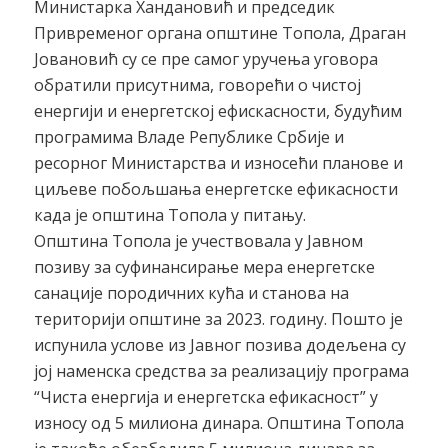
Министарка Хандановић и председик
Привременог органа општине Топола, Драган
Јовановић су се пре самог уручења уговора
обратили присутнима, говорећи о чистој
енергији и енергетској ефискасности, будућим
програмима Владе Републике Србије и
ресорног Министарства и износећи планове и
циљеве побољшања енергетске ефикасности
када је општина Топола у питању.
Општина Топола је учествовала у Јавном
позиву за суфинансирање мера енергетске
санације породичних кућа и станова на
територији општине за 2023. годину. Пошто је
испунила услове из Јавног позива додељена су
јој наменска средства за реализацију програма
“Чиста енергија и енергетска ефикасност” у
износу од 5 милиона динара. Општина Топола