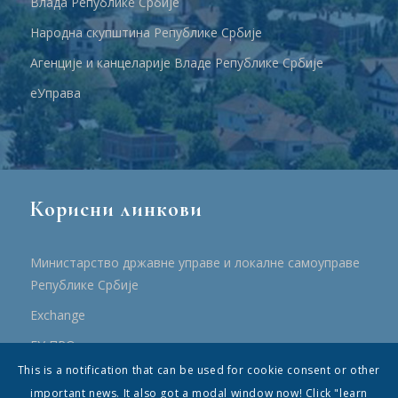
Влада Републике Србије
Народна скупштина Републике Србије
Агенције и канцеларије Владе Републике Србије
еУправа
Корисни линкови
Министарство државне управе и локалне самоуправе
Републике Србије
Еxchange
ЕУ ПРО
This is a notification that can be used for cookie consent or other
ПРРР
important news. It also got a modal window now! Click "learn