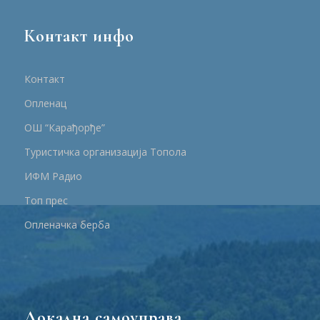
Контакт инфо
Контакт
Опленац
ОШ “Карађорђе”
Туристичка организација Топола
ИФМ Радио
Топ прес
Опленачка берба
Локална самоуправа