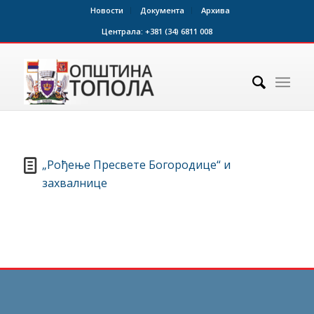
Новости
Документа
Архива
Централа:
+381 (34) 6811 008
„Рођење Пресвете Богородице“ и
захвалнице