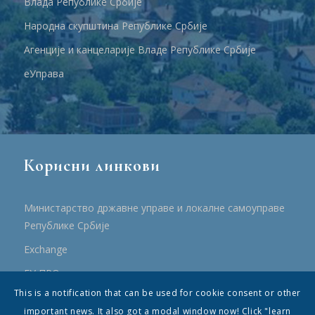
Влада Републике Србије
Народна скупштина Републике Србије
Агенције и канцеларије Владе Републике Србије
еУправа
Корисни линкови
Министарство државне управе и локалне самоуправе
Републике Србије
Еxchange
ЕУ ПРО
This is a notification that can be used for cookie consent or other
ПРРР
important news. It also got a modal window now! Click "learn