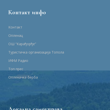
Контакт инфо
Контакт
Опленац
ОШ “Карађорђе”
Туристичка организација Топола
ИФМ Радио
Топ прес
Опленачка берба
Локална самоуправа