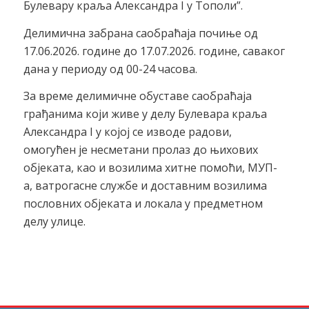
Булевару краља Александра I у Тополи”.
Делимична забрана саобраћаја почиње од
17.06.2026. године до 17.07.2026. године, саваког
дана у периоду од 00-24 часова.
За време делимичне обуставе саобраћаја
грађанима који живе у делу Булевара краља
Александра I у којој се изводе радови,
омогућен је несметани пролаз до њихових
објеката, као и возилима хитне помоћи, МУП-
а, ватрогасне службе и доставним возилима
пословних објеката и локала у предметном
делу улице.