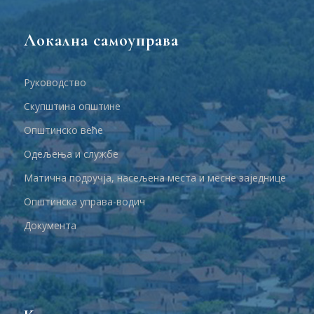
Локална самоуправа
Руководство
Скупштина општине
Општинско веће
Одељења и службе
Матична подручја, насељена места и месне заједнице
Општинска управа-водич
Документа