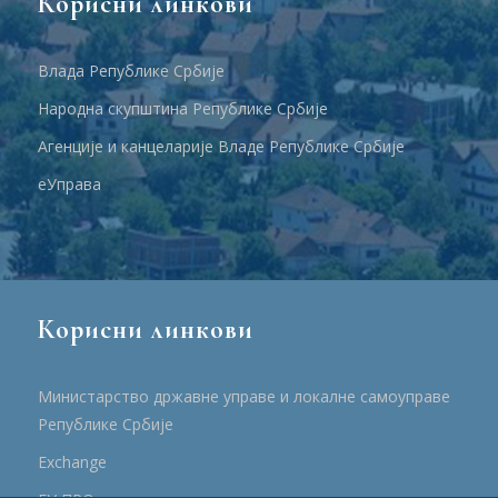
Корисни линкови
Влада Републике Србије
Народна скупштина Републике Србије
Агенције и канцеларије Владе Републике Србије
еУправа
Корисни линкови
Министарство државне управе и локалне самоуправе
Републике Србије
Еxchange