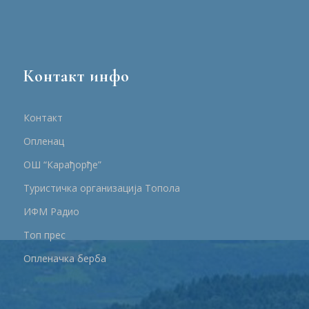
Контакт инфо
Контакт
Опленац
ОШ “Карађорђе”
Туристичка организација Топола
ИФМ Радио
Топ прес
Опленачка берба