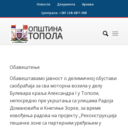
Новости
Документа
Архива
Централа:
+381 (34) 6811 008
Обавештење
Обавештавамо јавност о делимичној обустави
саобраћаја за сва моторна возила у делу
Булевара краља Александра I у Тополи,
непосредно пре укрштања са улицама Радоја
Домановића и Кнегиње Зорке, за време
извођења радова на пројекту „Реконструкција
пешачке зоне са партерним уређењем у