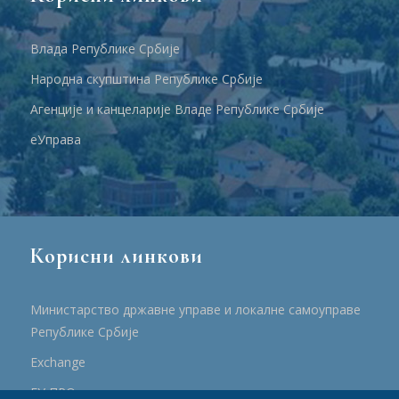
Влада Републике Србије
Народна скупштина Републике Србије
Агенције и канцеларије Владе Републике Србије
еУправа
Корисни линкови
Министарство државне управе и локалне самоуправе
Републике Србије
Еxchange
ЕУ ПРО