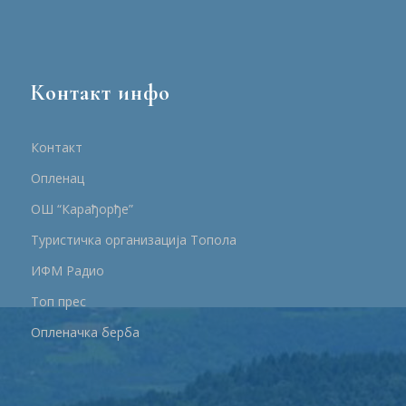
Контакт инфо
Контакт
Опленац
ОШ “Карађорђе”
Туристичка организација Топола
ИФМ Радио
Топ прес
Опленачка берба