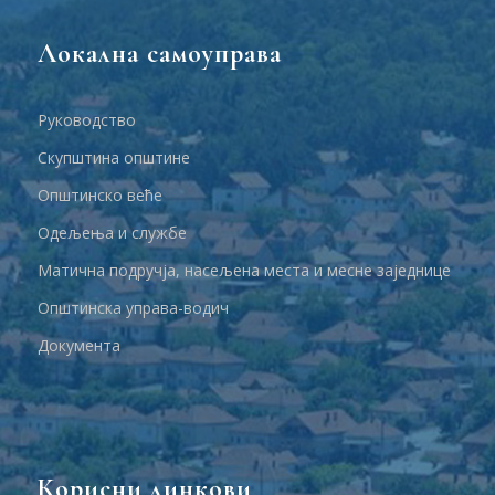
Локална самоуправа
Руководство
Скупштина општине
Општинско веће
Одељења и службе
Матична подручја, насељена места и месне заједнице
Општинска управа-водич
Документа
Корисни линкови