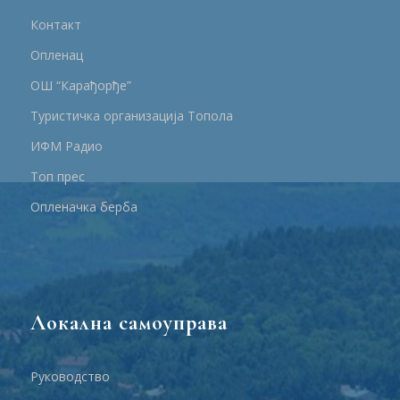
Контакт
Опленац
ОШ “Карађорђе”
Туристичка организација Топола
ИФМ Радио
Топ прес
Опленачка берба
Локална самоуправа
Руководство