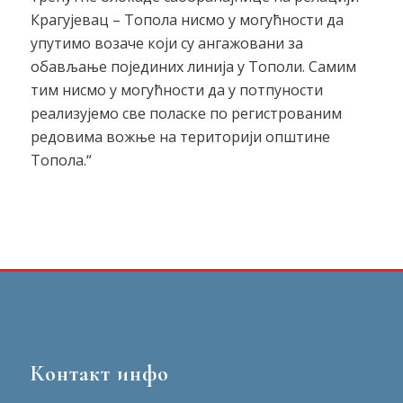
Крагујевац – Топола нисмо у могућности да
упутимо возаче који су ангажовани за
обављање појединих линија у Тополи. Самим
тим нисмо у могућности да у потпуности
реализујемо све поласке по регистрованим
редовима вожње на територији општине
Топола.“
Контакт инфо