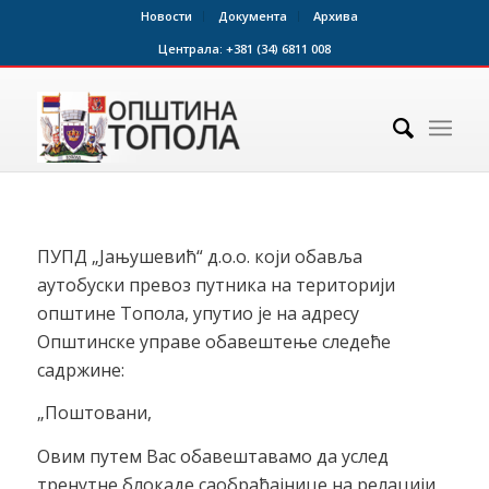
Новости
Документа
Архива
Централа:
+381 (34) 6811 008
ПУПД „Јањушевић“ д.о.о. који обавља
аутобуски превоз путника на територији
општине Топола, упутио је на адресу
Општинске управе обавештење следеће
садржине:
„Поштовани,
Овим путем Вас обавештавамо да услед
тренутне блокаде саобраћајнице на релацији