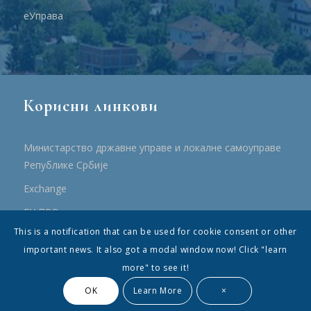
еУправа
Корисни линкови
Министарство државне управе и локалне самоуправе
Републике Србије
Еxchange
ЕУ ПРО
This is a notification that can be used for cookie consent or other
ПРРР
important news. It also got a modal window now! Click "learn
more" to see it!
OK
Learn More
×
© Општина Топола - Сва права су садржана