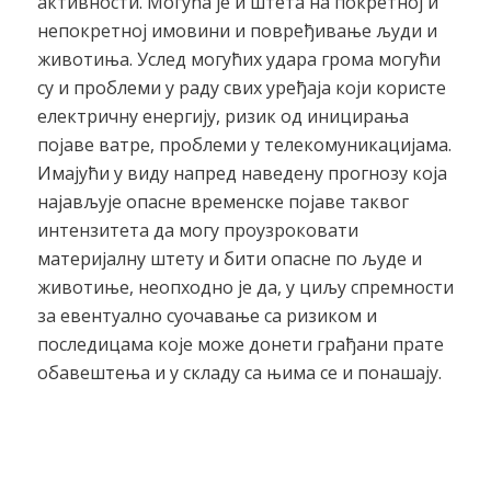
активности. Могућа је и штета на покретној и
непокретној имовини и повређивање људи и
животиња. Услед могућих удара грома могући
су и проблеми у раду свих уређаја који користе
електричну енергију, ризик од иницирања
појаве ватре, проблеми у телекомуникацијама.
Имајући у виду напред наведену прогнозу која
најављује опасне временске појаве таквог
интензитета да могу проузроковати
материјалну штету и бити опасне по људе и
животиње, неопходно је да, у циљу спремности
за евентуално суочавање са ризиком и
последицама које може донети грађани прате
обавештења и у складу са њима се и понашају.