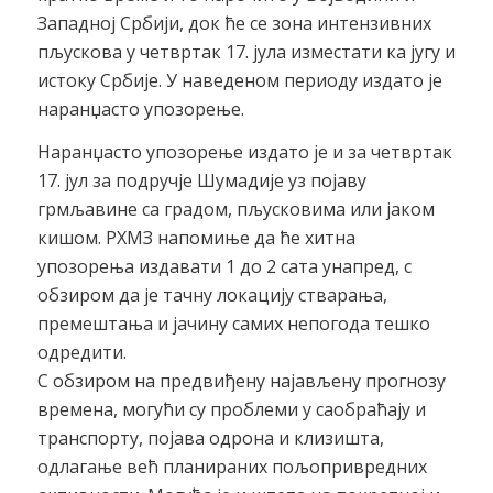
Западној Србији, док ће се зона интензивних
пљускова у четвртак 17. јула изместати ка југу и
истоку Србије. У наведеном периоду издато је
наранџасто упозорење.
Наранџасто упозорење издато је и за четвртак
17. јул за подручје Шумадије уз појаву
грмљавине са градом, пљусковима или јаком
кишом. РХМЗ напомиње да ће хитна
упозорења издавати 1 до 2 сата унапред, с
обзиром да је тачну локацију стварања,
премештања и јачину самих непогода тешко
одредити.
С обзиром на предвиђену најављену прогнозу
времена, могући су проблеми у саобраћају и
транспорту, појава одрона и клизишта,
одлагање већ планираних пољопривредних