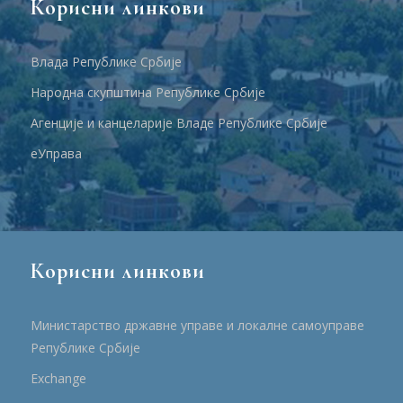
Корисни линкови
Влада Републике Србије
Народна скупштина Републике Србије
Агенције и канцеларије Владе Републике Србије
еУправа
Корисни линкови
Министарство државне управе и локалне самоуправе
Републике Србије
Еxchange