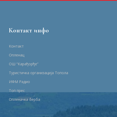
Контакт инфо
Контакт
Опленац
ОШ “Карађорђе”
Туристичка организација Топола
ИФМ Радио
Топ прес
Опленачка берба