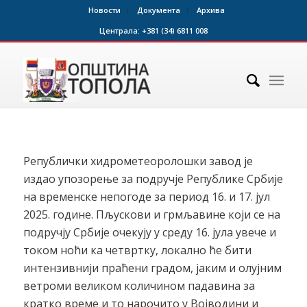
Новости
Документа
Архива
Централа:
+381 (34) 6811 008
Републички хидрометеоролошки завод је
издао упозорење за подручје Републике Србије
на временске непогоде за период 16. и 17. јул
2025. године. Пљускови и грмљавине који се на
подручју Србије очекују у среду 16. јула увече и
током ноћи ка четвртку, локално ће бити
интензивнији праћени градом, јаким и олујним
ветроми великом количином падавина за
кратко време и то нарочито у Војводини и