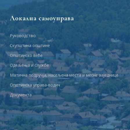
Локална самоуправа
Руководство
Скупштина општине
Општинско веће
Одељења и службе
Матична подручја, насељена места и месне заједнице
Општинска управа-водич
Документа