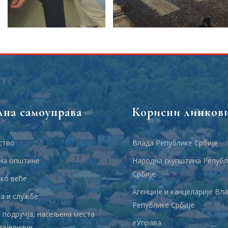
лна самоуправа
Корисни линков
ство
Влада Републике Србије
на општине
Народна скупштина Републ
Србије
ко веће
Агенције и канцеларије Вл
 и службе
Републике Србије
 подручја, насељена места
еУправа
заједнице