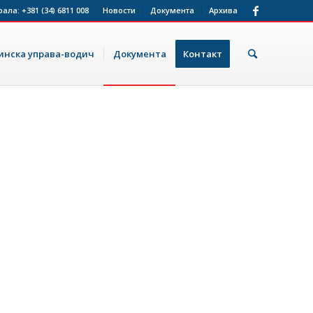
рала:
+381 (34) 6811 008
Новости
Документа
Архива
нска управа-водич
Документа
Контакт