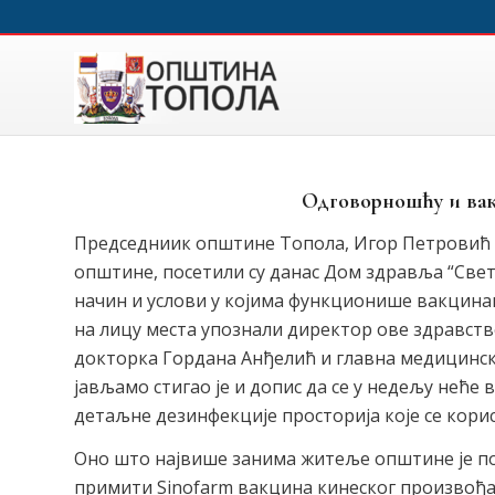
Одговорношћу и вак
Председниик општине Топола, Игор Петровић 
општине, посетили су данас Дом здравља “Свет
начин и услови у којима функционише вакцинац
на лицу места упознали директор ове здравст
докторка Гордана Анђелић и главна медицинск
јављамо стигао је и допис да се у недељу нећ
детаљне дезинфекције просторија које се корис
Оно што највише занима житеље општине је по
примити Sinofarm вакцина кинеског произвођач