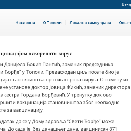
Цент
Насловна
О Тополи
Локална самоуправа
Општи
цинацијом искоренити вирус
и Данијела Ђокић Пантић, заменик председника
и Ђорђе” у Тополи. Превасходан циљ посете био је
ија становништва против корона вируса. О томе су их
вене установе доктор Јовица Жикић, заменик директора
а сестра Гордана Ђорђевић. У тренутку док ово
е вршити вакцинација становништва због неопходне
те за вакцинацију.
датак да се у Дому здравља “Свети Ђорђе” може
а. До сада је, без данашњег дана, вакцинисан 871