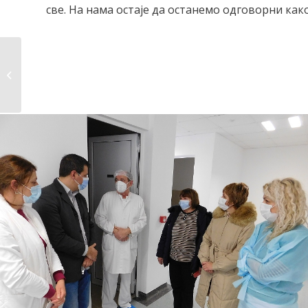
све. На нама остаје да останемо одговорни како
Пољопривреда у
Тополи