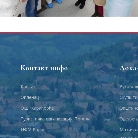
Контакт инфо
Лока
Контакт
Руковод
Опленац
Скупшти
ОШ “Карађорђе”
Општинс
Туристичка организација Топола
Одељења
ИФМ Радио
Матична
и месне 