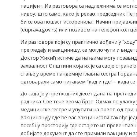
пацијент. Из разговора са надлежнима се могл
нивоу, што само, како је рекао председник Пе
би се ова пошаст искоренила”. Начин пријављи
(euprava.gov.rs) или позивом на телефон кол це
Из разговора који су практично вођени у “ходу
прегледају и вакцинишу, се могло чути и видет
Доктор Жикић истиче да на њима могу позавид
захвалност Општини која их је са своје стране
стање у време пандемије главна сестра Гордан
одговарали само питањем “кад и где” – када се 
До сада је у претходних десет дана на прегле
радника. Све тече веома брзо. Одмах по уласку
медицинске сестре и упутити на првог, од три, 
вакцинацују где ће вас вакцинисати такође јед
посебну просторију где остајете из превентивн
добијате документ да сте примили вакцину и з