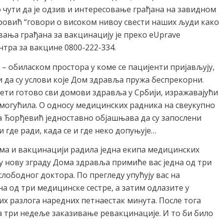
о чути да је одзив и интересовање грађана на завидном
тровић “говори о високом нивоу свести наших људи како
вања грађана за вакцинацију је преко eUprave
нтра за вакцине 0800-222-334.
” – обиласком простора у коме се пацијенти пријављују,
и да су услови које Дом здравља пружа беспрекорни.
ети готово сви домови здравља у Србији, изражавајући
 омогућила. О односу медицинских радника на свеукупно
а Ђорђевић једноставно објашњава да су запослени
и где ради, када се и где неко допуњује…
дима и вакцинацији радила једна екипа медицинских
 у нову зграду Дома здравља примиће вас једна од три
слободног доктора. По прегледу упућују вас на
на од три медицинске сестре, а затим одлазите у
их разлога наредних петнаестак минута. После тога
а три недеље заказивање ревакцинације. И то би било