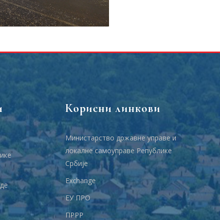
и
Корисни линкови
Министарство државне управе и
локалне самоуправе Републике
ике
Србије
Еxchange
аде
ЕУ ПРО
ПРРР