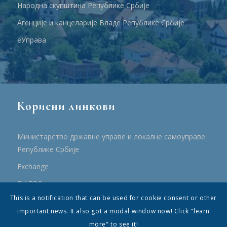
Народна скупштина Републике Србије
Агенције и канцеларије Владе Републике Србије
еУправа
Корисни линкови
Министарство државне управе и локалне самоуправе
Републике Србије
Еxchange
ЕУ ПРО
This is a notification that can be used for cookie consent or other
ПРРР
important news. It also got a modal window now! Click "learn
more" to see it!