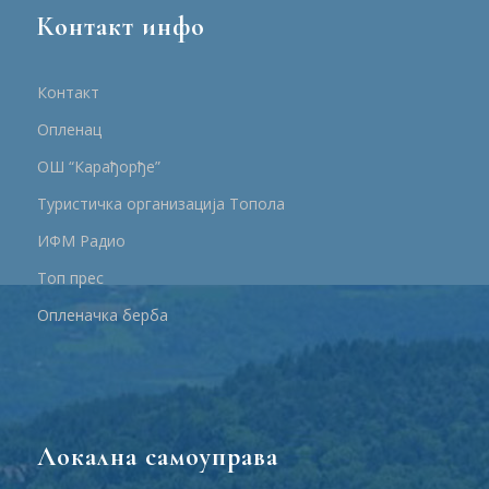
Контакт инфо
Контакт
Опленац
ОШ “Карађорђе”
Туристичка организација Топола
ИФМ Радио
Топ прес
Опленачка берба
Локална самоуправа