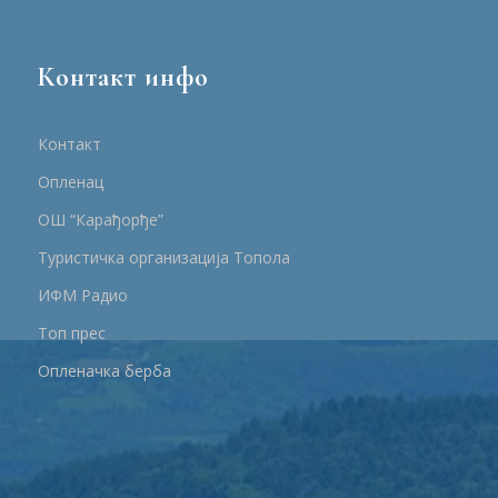
Контакт инфо
Контакт
Опленац
ОШ “Карађорђе”
Туристичка организација Топола
ИФМ Радио
Топ прес
Опленачка берба