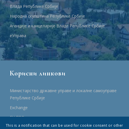
Влада Републике Србије
Народна скупштина Републике Србије
Агенције и канцеларије Владе Републике Србије
еУправа
Корисни линкови
Министарство државне управе и локалне самоуправе
Републике Србије
Еxchange
ЕУ ПРО
This is a notification that can be used for cookie consent or other
ПРРР