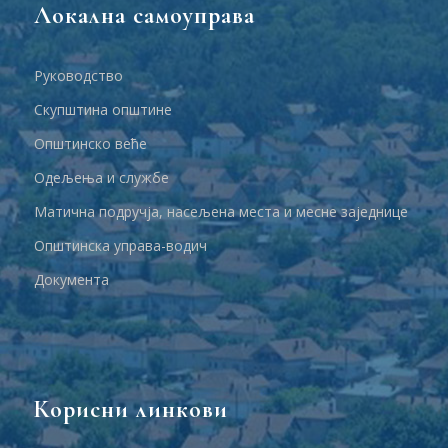
Локална самоуправа
Руководство
Скупштина општине
Општинско веће
Одељења и службе
Матична подручја, насељена места и месне заједнице
Општинска управа-водич
Документа
Корисни линкови