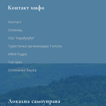
Контакт инфо
Контакт
Опленац
ОШ “Карађорђе”
Туристичка организација Топола
ИФМ Радио
Топ прес
Опленачка берба
Локална самоуправа