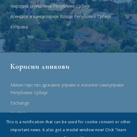
Народна скупштина Републике Србије
Агенције и канцеларије Владе Републике Србије
еУправа
Корисни линкови
Министарство државне управе и локалне самоуправе
Републике Србије
Еxchange
ЕУ ПРО
This is a notification that can be used for cookie consent or other
ПРРР
important news. It also got a modal window now! Click "learn