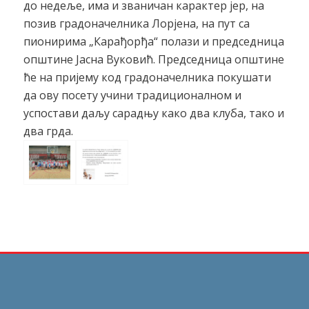
до недеље, има и званичан карактер јер, на
позив градоначелника Лорјена, на пут са
пионирима „Карађорђа“ полази и председница
општине Јасна Вуковић. Председница општине
ће на пријему код градоначелника покушати
да ову посету учини традиционалном и
успостави даљу сарадњу како два клуба, тако и
два грда.