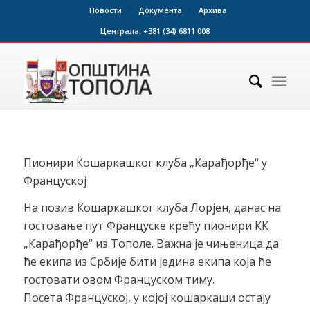
Новости
Документа
Архива
Централа:
+381 (34) 6811 008
Пионири Кошаркашког клуба „Карађорђе“ у
Француској
На позив Кошаркашког клуба Лорјен, данас на
гостовање пут Француске крећу пионири КК
„Карађорђе“ из Тополе. Важна је чињеница да
ће екипа из Србије бити једина екипа која ће
гостовати овом Француском тиму.
Посета Француској, у којој кошаркаши остају