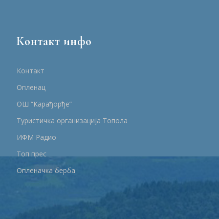
Контакт инфо
Контакт
Опленац
ОШ “Карађорђе”
Туристичка организација Топола
ИФМ Радио
Топ прес
Опленачка берба