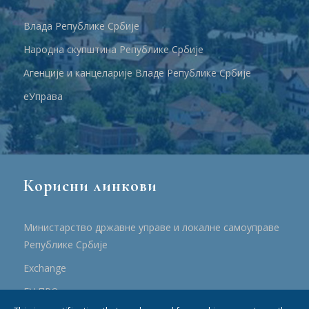
Влада Републике Србије
Народна скупштина Републике Србије
Агенције и канцеларије Владе Републике Србије
еУправа
Корисни линкови
Министарство државне управе и локалне самоуправе
Републике Србије
Еxchange
ЕУ ПРО