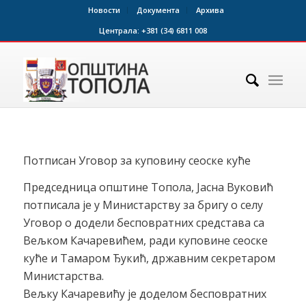
Новости
Документа
Архива
Централа:
+381 (34) 6811 008
Потписан Уговор за куповину сеоске куће
Председница општине Топола, Јасна Вуковић
потписала је у Министарству за бригу о селу
Уговор о додели бесповратних средстава са
Вељком Качаревићем, ради куповине сеоске
куће и Тамаром Ђукић, државним секретаром
Министарства.
Вељку Качаревићу је доделом бесповратних