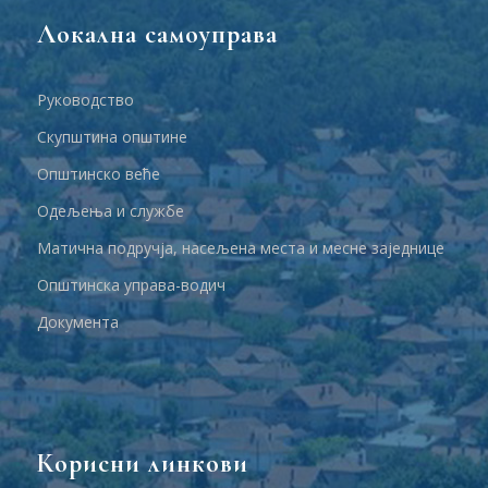
Локална самоуправа
Руководство
Скупштина општине
Општинско веће
Одељења и службе
Матична подручја, насељена места и месне заједнице
Општинска управа-водич
Документа
Корисни линкови