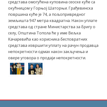
средстава омогућена куповина сеоске куће са
окућницом у Горњој Шаторњи. Грађевинска
површина куће је 74, а пољопривредног
земљишта 947 метра квадратна. Након уплате
средстава од стране Министарства за бригу о
селу, Општина Топола ће у име Вељка
Качаревића као корисника бесповратних
средстава извршити уплату на рачун продавца
непокретности одмах након закључења и
овере уговора о продаји непокретности.