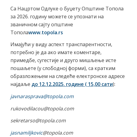
Са Нацртом Одлуке о буџету Општине Топола
за 2026. годину можете се упознати на
званичном сајту општине
Топола
www.topola.rs
Имајући у виду аспект транспарентности,
потребно је да ако имате коментаре,
примедбе, сугестије и друго мишљење исте
пошаљете (у слободној форми), са кратким
образложењем на следеће електронске адресе
најдаље
до 12.12.2025. године ( 15,00 сати
):
javnarasprava@topola.com
rukovodilacou
@topola.com
sekretarso
@topola.com
jasnamiljkovic
@topola.com