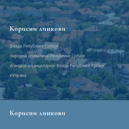
Корисни линкови
Влада Републике Србије
Народна скупштина Републике Србије
Агенције и канцеларије Владе Републике Србије
еУправа
Корисни линкови