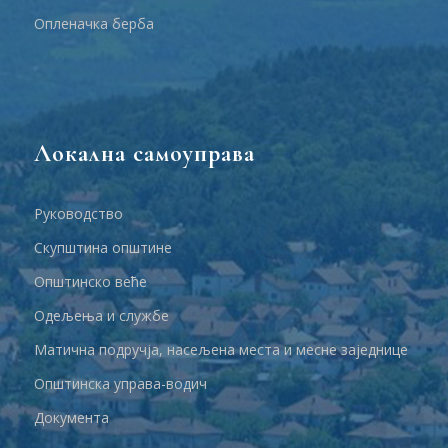
Опленачка берба
Локална самоуправа
Руководство
Скупштина општине
Општинско веће
Одељења и службе
Матична подручја, насељена места и месне заједнице
Општинска управа-водич
Документа