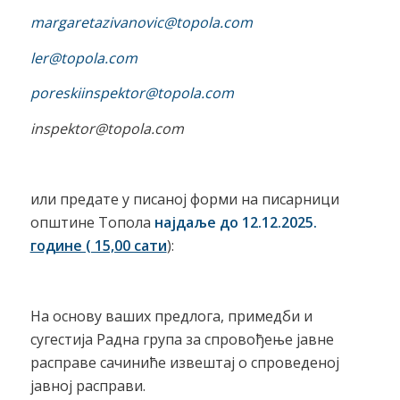
margaretazivanovic@topola.com
ler@topola.com
poreskiinspektor@topola.com
inspektor@topola.com
или предате у писаној форми на писарници
општине Топола
најдаље до 12.12.2025.
године ( 15,00 сати
):
На основу ваших предлога, примедби и
сугестија Радна група за спровођење јавне
расправе сачиниће извештај о спроведеној
јавној расправи.