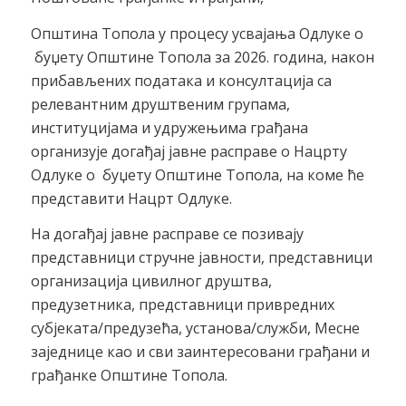
Општина Топола у процесу усвајања Одлуке о
буџету Општине Топола за 2026. година, након
прибављених података и консултација са
релевантним друштвеним групама,
институцијама и удружењима грађана
организује догађај јавне расправе о Нацрту
Одлуке о буџету Општине Топола, на коме ће
представити Нацрт Одлуке.
На догађај јавне расправе се позивају
представници стручне јавности, представници
организација цивилног друштва,
предузетника, представници привредних
субјеката/предузећа, установа/служби, Месне
заједнице као и сви заинтересовани грађани и
грађанке Општине Топола.