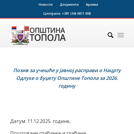
Новости
Документа
Архива
Централа:
+381 (34) 6811 008
Позив за учешће у јавној расправи о Нацрту
Одлуке о буџету Општине
Топола
за 202
6
.
годину
Датум: 11.12.2025. године,
Поштоване грађанке и грађани,