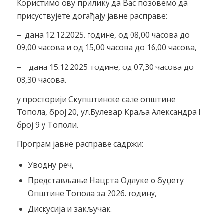
Користимо ову прилику да Вас позовемо да
присуствујете догађају јавне расправе:
– дана 12.12.2025. године, од 08,00 часова до
09,00 часова и од 15,00 часова до 16,00 часова,
–
дана 15.12.2025. године, од 07,30 часова до
08,30 часова.
у просторији Скупштинске сале општине
Топола, број 20, ул.Булевар Краља Александра I
број 9 у Тополи.
Програм јавне расправе садржи:
Уводну реч,
Представљање Нацрта Одлуке о буџету
Општине Топола за 2026. годину,
Дискусија и закључак.