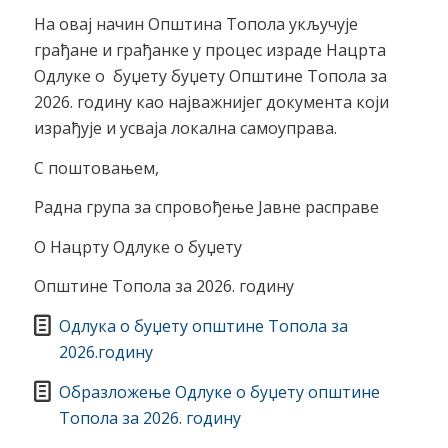
На овај начин Општина Топола укључује
грађане и грађанке у процес израде Нацрта
Одлуке о буџету буџету Општине Топола за
2026. годину као најважнијег документа који
израђује и усваја локална самоуправа.
С поштовањем,
Радна група за спровођење Јавне расправе
О Нацрту Одлуке о буџету
Општине Топола за 2026. годину
Одлука о буџету општине Топола за
2026.годину
Образложење Одлуке о буџету општине
Топола за 2026. годину