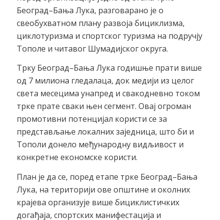
Београд–Бања Лука, разговарано је о
свеобухватном плану развоја бициклизма,
циклотуризма и спортског туризма на подручју
Тополе и читавог Шумадијског округа.
Трку Београд–Бања Лука годишње прати више
од 7 милиона гледалаца, док медији из целог
света месецима унапред и свакодневно током
трке прате сваки њен сегмент. Овај огроман
промотивни потенцијал користи се за
представљање локалних заједница, што би и
Тополи донело међународну видљивост и
конкретне економске користи.
План је да се, поред етапе трке Београд–Бања
Лука, на територији ове општине и околних
крајева организује више бициклистичких
догађаја, спортских манифестација и