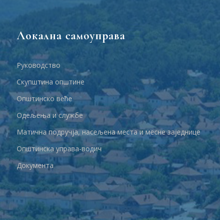
Локална самоуправа
Руководство
Скупштина општине
Општинско веће
Одељења и службе
Матична подручја, насељена места и месне заједнице
Општинска управа-водич
Документа