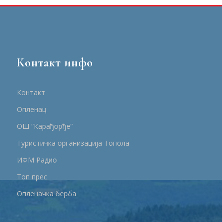
Контакт инфо
Контакт
Опленац
ОШ “Карађорђе”
Туристичка организација Топола
ИФМ Радио
Топ прес
Опленачка берба