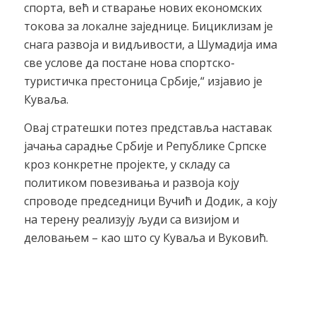
спорта, већ и стварање нових економских
токова за локалне заједнице. Бициклизам је
снага развоја и видљивости, а Шумадија има
све услове да постане нова спортско-
туристичка престоница Србије,“ изјавио је
Куваља.
Овај стратешки потез представља наставак
јачања сарадње Србије и Републике Српске
кроз конкретне пројекте, у складу са
политиком повезивања и развоја коју
спроводе председници Вучић и Додик, а коју
на терену реализују људи са визијом и
деловањем – као што су Куваља и Вуковић.