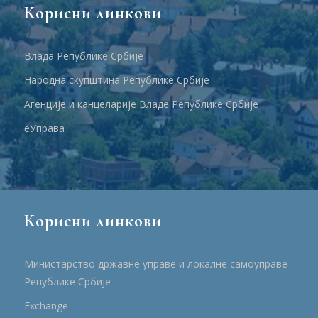
Корисни линкови
Влада Републике Србије
Народна скупштина Републике Србије
Агенције и канцеларије Владе Републике Србије
еУправа
Корисни линкови
Министарство државне управе и локалне самоуправе
Републике Србије
Еxchange