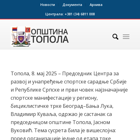
Новости
Документа
Архива
Централа:
+381 (34) 6811 008
Топола, 8. мај 2025 – Председник Центра за
развој и унапређење спортске сарадње Србије
и Републике Српске и први човек најзначајније
спортске манифестације у региону,
бициклистичке трке Београд–Бања Лука,
Владимир Куваља, одржао је састанак са
председницом општине Топола, Јасном
Вуковић. Тема сусрета била је вишеслојна:
поред организације једне од етапа трке