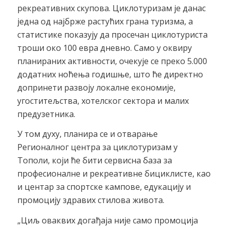
рекреативних скупова. Циклотуризам је данас
једна од најбрже растућих грана туризма, а
статистике показују да просечан циклотуриста
троши око 100 евра дневно. Само у оквиру
планираних активности, очекује се преко 5.000
додатних ноћења годишње, што ће директно
допринети развоју локалне економије,
угоститељства, хотелског сектора и малих
предузетника.
У том духу, планира се и отварање
Регионалног центра за циклотуризам у
Тополи, који ће бити сервисна база за
професионалне и рекреативне бициклисте, као
и центар за спортске кампове, едукацију и
промоцију здравих стилова живота.
„Циљ оваквих догађаја није само промоција