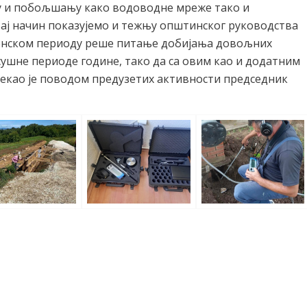
у и побољшању како водоводне мреже тако и
вај начин показујемо и тежњу општинског руководства
менском периоду реше питање добијања довољних
сушне периоде године, тако да са овим као и додатним
екао је поводом предузетих активности председник