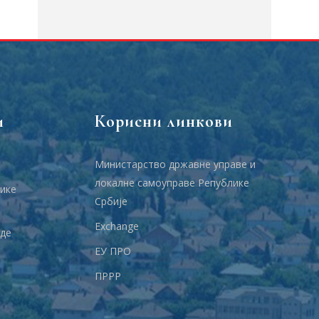
и
Корисни линкови
Министарство државне управе и
локалне самоуправе Републике
ике
Србије
Еxchange
аде
ЕУ ПРО
ПРРР