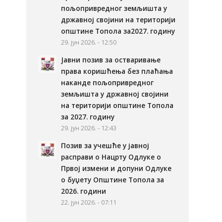
пољопривредног земљишта у
државној својини на територији
општине Топола за2027. годину
29. јун 2026. - 12:50
Јавни позив за остваривање
права коришћења без плаћања
наканде пољопривредног
земљишта у државној својини
на територији општине Топола
за 2027. годину
29. јун 2026. - 12:43
Позив за учешће у јавној
расправи о Нацрту Одлуке о
Првој измени и допуни Одлуке
о буџету Општине Топола за
2026. години
22. јун 2026. - 07:11