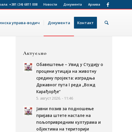
рала:
+381 (34) 6811 008
Новости
Документа
Архива
нска управа-водич
Документа
Контакт
Актуелно
Обавештење – Увид у Студију о
процени утицаја на животну
средину пројекта: изградња
Државног пута I реда „Вожд
Карађорђе“
5. август 2026. - 11:46
Јавни позив за подношење
пријава штете настале на
пољопривредним културама и
објектима на територији