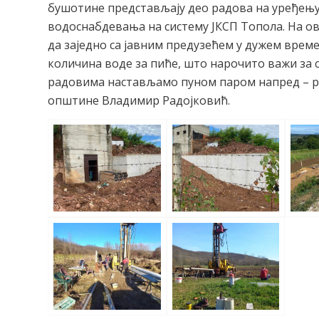
бушотине представљају део радова на уређењ
водоснабдевања на систему ЈКСП Топола. На о
да заједно са јавним предузећем у дужем вре
количина воде за пиће, што нарочито важи за 
радовима настављамо пуном паром напред – р
општине Владимир Радојковић.