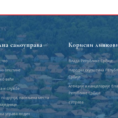
лна самоуправа
Корисни линков
ство
Влада Републике Србије
на општине
Народна скупштина Републ
Србије
ко веће
Агенције и канцеларије Вл
 и службе
Републике Србије
 подручја, насељена места
еУправа
заједнице
ка управа-водич