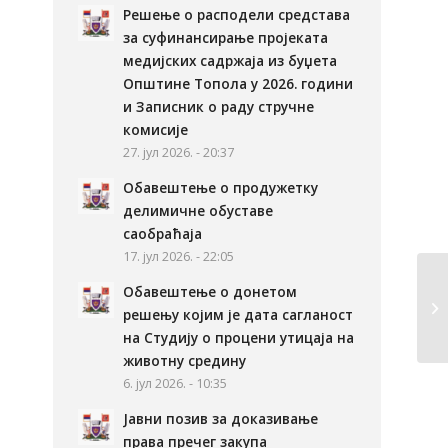
Решење о расподели средстава
за суфинансирање пројеката
медијских садржаја из буџета
Општине Топола у 2026. години
и Записник о раду стручне
комисије
27. јул 2026. - 20:37
Обавештење о продужетку
делимичне обуставе
саобраћаја
17. јул 2026. - 22:05
Обавештење о донетом
решењу којим је дата сагланост
на Студију о процени утицаја на
животну средину
6. јул 2026. - 10:35
Јавни позив за доказивање
права пречег закупа