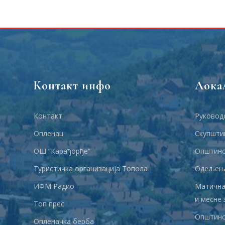
Контакт инфо
Лока
Контакт
Руковод
Опленац
Скупшти
ОШ “Карађорђе”
Општинс
Туристичка организација Топола
Одељења
ИФМ Радио
Матична
и месне 
Топ прес
Општинс
Опленачка берба