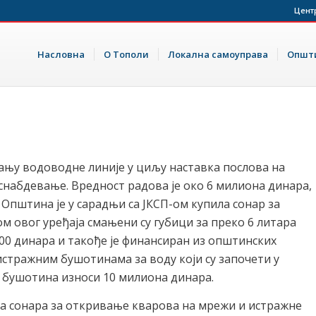
Цент
Насловна
О Тополи
Локална самоуправа
Општи
ању водоводне линије у циљу наставка послова на
снабдевање. Вредност радова је око 6 милиона динара,
 Општина је у сарадњи са ЈКСП-ом купила сонар за
 овог уређаја смањени су губици за преко 6 литара
000 динара и такође је финансиран из општинских
 истражним бушотинама за воду који су започети у
 бушотина износи 10 милиона динара.
ка сонара за откривање кварова на мрежи и истражне