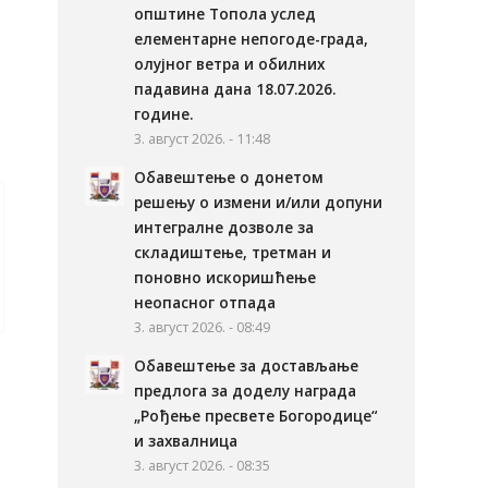
општине Топола услед
елементарне непогоде-града,
олујног ветра и обилних
падавина дана 18.07.2026.
године.
3. август 2026. - 11:48
Обавештење о донетом
решењу о измени и/или допуни
интегралне дозволе за
складиштење, третман и
поновно искоришћење
неопасног отпада
3. август 2026. - 08:49
Обавештење за достављање
предлога за доделу награда
„Рођење пресвете Богородице“
и захвалница
3. август 2026. - 08:35