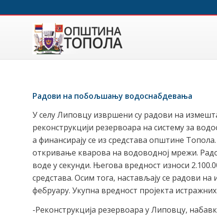
Радови на побољшању водоснабдевања
У селу Липовцу извршени су радови на измешт
реконструкцији резервоара на систему за водо
а финансирају се из средстава општине Топола.
откривање кварова на водоводној мрежи. Радом
воде у секунди. Његова вредност износи 2.100.
средстава. Осим тога, настављају се радови на
фебруару. Укупна вредност пројекта истражних
-Реконструкција резервоара у Липовцу, набав