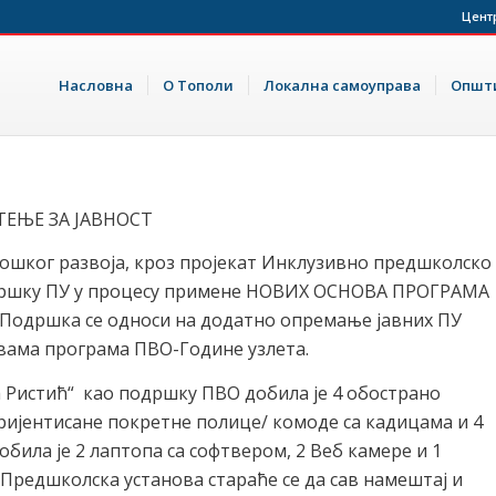
Цент
Насловна
О Тополи
Локална самоуправа
Општи
ЕЊЕ ЗА ЈАВНОСТ
ог развоја, кроз пројекат Инклузивно предшколско
дршку ПУ у процесу примене НОВИХ ОСНОВА ПРОГРАМА
ршка се односи на додатно опремање јавних ПУ
вама програма ПВО-Године узлета.
ја Ристић“ као подршку ПВО добила је 4 обострано
ријентисане покретне полице/ комоде са кадицама и 4
била је 2 лаптопа са софтвером, 2 Веб камере и 1
Предшколска установа стараће се да сав намештај и