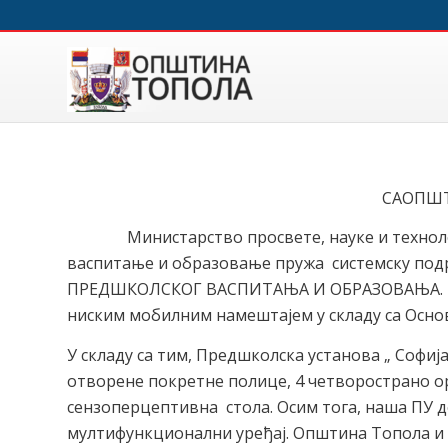
САОПШТ
Министарство просвете, науке и технолошк
васпитање и образовање пружа системску по
ПРЕДШКОЛСКОГ ВАСПИТАЊА И ОБРАЗОВАЊА. Под
ниским мобилним намештајем у складу са Осно
У складу са тим, Предшколска установа „ Софи
отворене покретне полице, 4 четворострано о
сензоперцептивна стола. Осим тога, наша ПУ до
мултифункционални уређај. Општина Топола и 