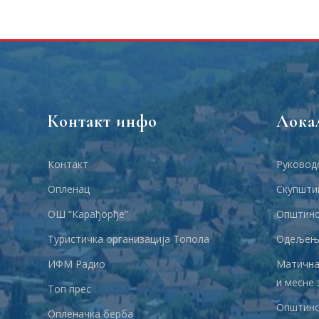
Контакт инфо
Лока
Контакт
Руковод
Опленац
Скупшти
ОШ “Карађорђе”
Општинс
Туристичка организација Топола
Одељења
ИФМ Радио
Матична
и месне 
Топ прес
Општинс
Опленачка берба