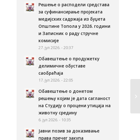
Решење о расподели средстава
за суфинансирање пројеката
медијских садржаја из буџета
Општине Топола у 2026. години
и Записник о раду стручне
комисије
27. јул 2026. - 20:37
Обавештење о продужетку
делимичне обуставе
саобраћаја
17. јул 2026. - 22:05
Обавештење о донетом
решењу којим је дата сагланост
на Студију о процени утицаја на
животну средину
6. јул 2026. - 10:35
Јавни позив за доказивање
права пречег закупа