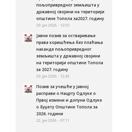
пољопривредног земљишта у
државној својини на територији
општине Топола за2027. годину
29. јун 2026. - 12:50
Јавни позив за остваривање
права коришћења без плаћања
наканде пољопривредног
земљишта у државној својини
на територији општине Топола
за 2027. годину
29. јун 2026. - 12:43
Позив за учешће у јавној
расправи о Нацрту Одлуке о
Првој измени и допуни Одлуке
о буџету Општине Топола за
2026. години
22. јун 2026. - 07:11