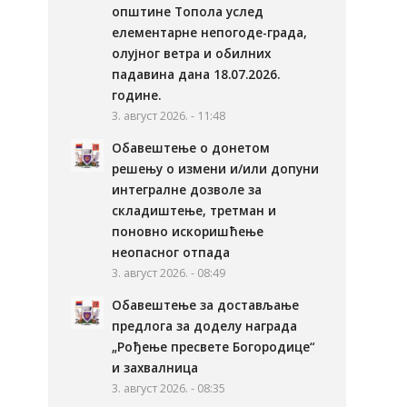
општине Топола услед
елементарне непогоде-града,
олујног ветра и обилних
падавина дана 18.07.2026.
године.
3. август 2026. - 11:48
Обавештење о донетом
решењу о измени и/или допуни
интегралне дозволе за
складиштење, третман и
поновно искоришћење
неопасног отпада
3. август 2026. - 08:49
Обавештење за достављање
предлога за доделу награда
„Рођење пресвете Богородице“
и захвалница
3. август 2026. - 08:35