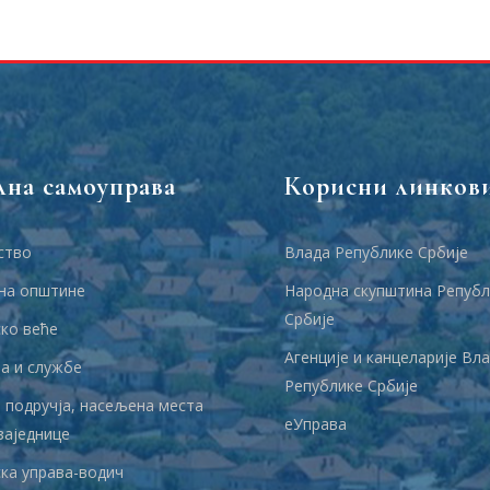
лна самоуправа
Корисни линков
ство
Влада Републике Србије
на општине
Народна скупштина Републ
Србије
ко веће
Агенције и канцеларије Вл
 и службе
Републике Србије
 подручја, насељена места
еУправа
заједнице
ка управа-водич