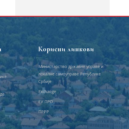
и
Корисни линкови
Министарство државне управе и
локалне самоуправе Републике
ике
Србије
Еxchange
аде
ЕУ ПРО
ПРРР