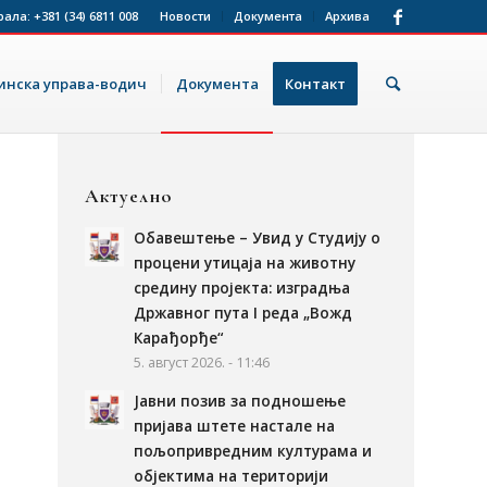
рала:
+381 (34) 6811 008
Новости
Документа
Архива
нска управа-водич
Документа
Контакт
Актуелно
Обавештење – Увид у Студију о
процени утицаја на животну
средину пројекта: изградња
Државног пута I реда „Вожд
Карађорђе“
5. август 2026. - 11:46
Јавни позив за подношење
пријава штете настале на
пољопривредним културама и
објектима на територији