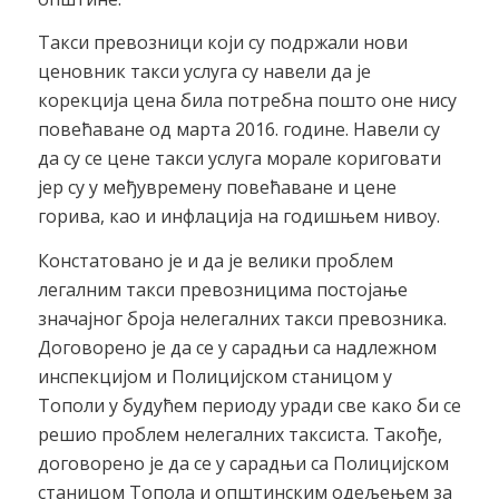
Такси превозници који су подржали нови
ценовник такси услуга су навели да је
корекција цена била потребна пошто оне нису
повећаване од марта 2016. године. Навели су
да су се цене такси услуга морале кориговати
јер су у међувремену повећаване и цене
горива, као и инфлација на годишњем нивоу.
Констатовано је и да је велики проблем
легалним такси превозницима постојање
значајног броја нелегалних такси превозника.
Договорено је да се у сарадњи са надлежном
инспекцијом и Полицијском станицом у
Тополи у будућем периоду уради све како би се
решио проблем нелегалних таксиста. Такође,
договорено је да се у сарадњи са Полицијском
станицом Топола и општинским одељењем за