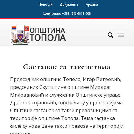
Новости
Документа
Архива
Централа:
+381 (34) 6811 008
Састанак са таксистима
Председник општине Топола, Игор Петровић,
председник Скупштине општине Миодраг
Миловановић и службеник Општинске управе
Драган Стојановић, одржали су у просторијама
Општине састанак са такси превозницима са
територије општине Топола. Тема састанка
биле су нове цене такси превоза на територији
општине.