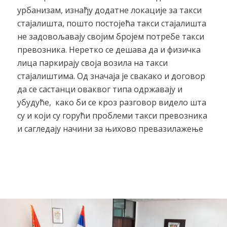
урбанизам, изнађу додатне локације за такси
стајалишта, пошто постојећа такси стајалишта
не задовољавају својим бројем потребе такси
превозника. Неретко се дешава да и физичка
лица паркирају своја возила на такси
стајалиштима. Од значаја је свакако и договор
да се састанци оваквог типа одржавају и
убудуће, како би се кроз разговор видело шта
су и који су горући проблеми такси превозника
и сагледају начини за њихово превазилажење