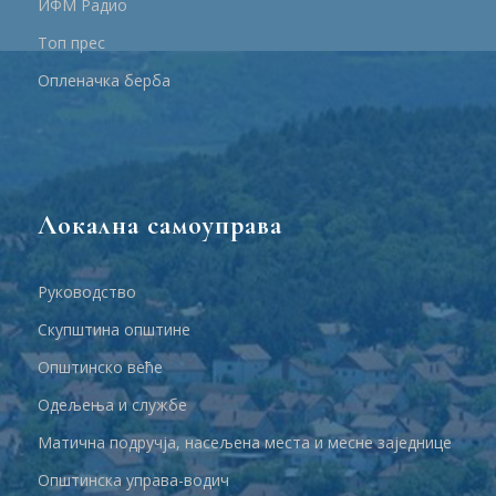
ИФМ Радио
Топ прес
Опленачка берба
Локална самоуправа
Руководство
Скупштина општине
Општинско веће
Одељења и службе
Матична подручја, насељена места и месне заједнице
Општинска управа-водич