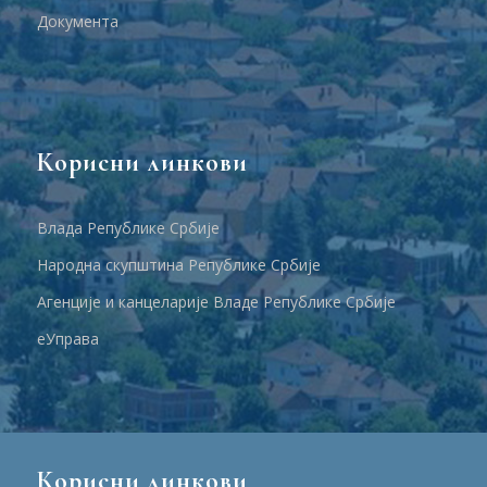
Документа
Корисни линкови
Влада Републике Србије
Народна скупштина Републике Србије
Агенције и канцеларије Владе Републике Србије
еУправа
Корисни линкови