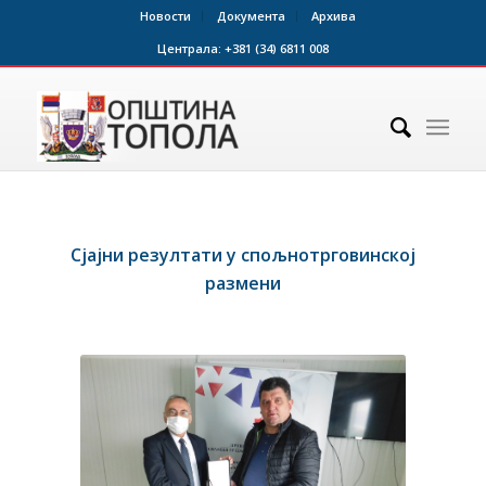
Новости
Документа
Архива
Централа:
+381 (34) 6811 008
Сјајни резултати у спољнотрговинској
размени