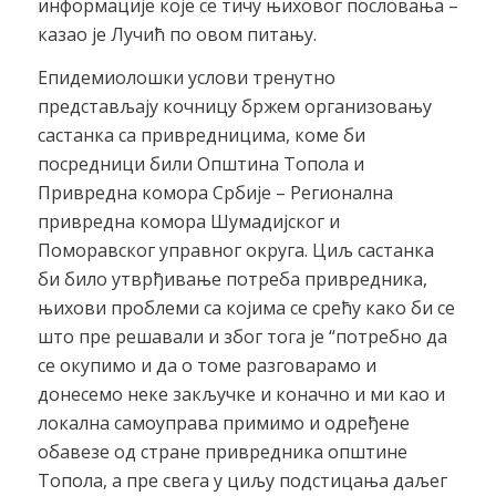
информације које се тичу њиховог пословања –
казао је Лучић по овом питању.
Епидемиолошки услови тренутно
представљају кочницу бржем организовању
састанка са привредницима, коме би
посредници били Општина Топола и
Привредна комора Србије – Регионална
привредна комора Шумадијског и
Поморавског управног округа. Циљ састанка
би било утврђивање потреба привредника,
њихови проблеми са којима се срећу како би се
што пре решавали и због тога је “потребно да
се окупимо и да о томе разговарамо и
донесемо неке закључке и коначно и ми као и
локална самоуправа примимо и одређене
обавезе од стране привредника општине
Топола, а пре свега у циљу подстицања даљег