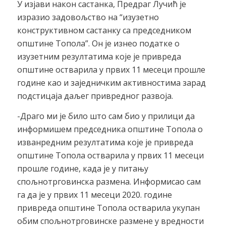
У изјави након састанка, Предраг Лучић је
изразио задовољство на “изузетно
конструктивном састанку са председником
општине Топола”. Он је изнео податке о
изузетним резултатима које је привреда
општине остварила у првих 11 месеци прошле
године као и заједничким активностима зарад
подстицаја даљег привредног развоја.
-Драго ми је било што сам био у прилици да
информишем председника општине Топола о
изванредним резултатима које је привреда
општине Топола остварила у првих 11 месеци
прошле године, када је у питању
спољнотрговинска размена. Информисао сам
га да је у првих 11 месеци 2020. године
привреда општине Топола остварила укупан
обим спољнотрговинске размене у вредности