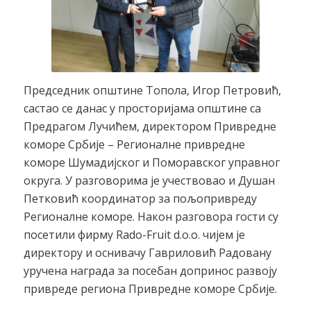
Председник општине Топола, Игор Петровић,
састао се данас у просторијама општине са
Предрагом Лучићем, директором Привредне
коморе Србије – Регионалне привредне
коморе Шумадијског и Поморавског управног
округа. У разговорима је учествовао и Душан
Петковић координатор за пољопривреду
Регионалне коморе. Након разговора гости су
посетили фирму Rado-Fruit d.o.o. чијем је
директору и оснивачу Гавриловић Радовану
уручена награда за посебан допринос развоју
привреде региона Привредне коморе Србије.