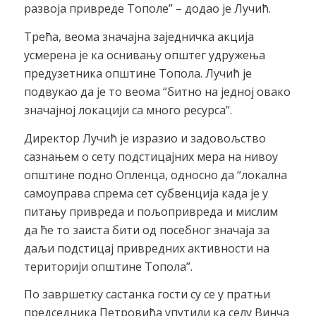
развоја привреде Тополе” – додао је Лучић.
Трећа, веома значајна заједничка акција
усмерена је ка оснивању општег удружења
предузетника општине Топола. Лучић је
подвукао да је то веома “битно на једној овако
значајној локацији са много ресурса”.
Директор Лучић је изразио и задовољство
сазнањем о сету подстицајних мера на нивоу
општине подно Опленца, односно да “локална
самоуправа спрема сет субвенција када је у
питању привреда и пољопривреда и мислим
да ће то заиста бити од посебног значаја за
даљи подстицај привредних активности на
територији општине Топола”.
По завршетку састанка гости су се у пратњи
председника Петровића упутили ка селу Винча