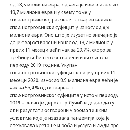
од 28,5 милиона евра, од чега је извоз износио
18,7 милиона евра и у свему томе у
спољнотрвинској размени остварен велики
спољнотрговински суфицит у износу од 8,9
милиона евра. Оно што је изузетно значајно је
да је овај остварени износ од 18,7 милиона у
првих 11 месеци већи чак за 29,7%, скоро за
трећину већи него остварени извоз истом
периоду 2019. године. Укупан
спољнотрговински суфицит који је у првих 11
месеци 2020. износио 8,9 милиона евра већи је
чак за 56,4 % од оствареног
спољнотрговинског суфицита у истом периоду
2019 – рекао је директор Лучић и додао да су
ови резултати остварени у веома тешким
условима које је изазвала пандемија која је
отежавала кретање и роба и услуга и људи пре