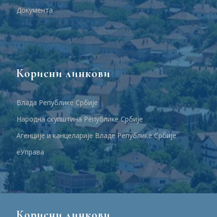
Документа
Корисни линкови
Влада Републике Србије
Народна скупштина Републике Србије
Агенције и канцеларије Владе Републике Србије
еУправа
Корисни линкови