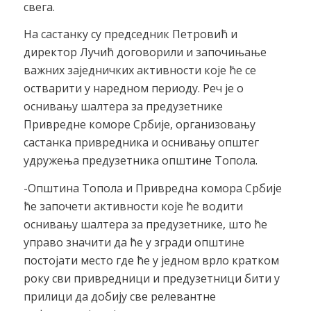
свега.
На састанку су председник Петровић и
директор Лучић договорили и започињање
важних заједничких активности које ће се
остварити у наредном периоду. Реч је о
оснивању шалтера за предузетнике
Привредне коморе Србије, организовању
састанка привредника и оснивању општег
удружења предузетника општине Топола.
-Општина Топола и Привредна комора Србије
ће започети активности које ће водити
оснивању шалтера за предузетнике, што ће
управо значити да ће у згради општине
постојати место где ће у једном врло кратком
року сви привредници и предузетници бити у
прилици да добију све релевантне