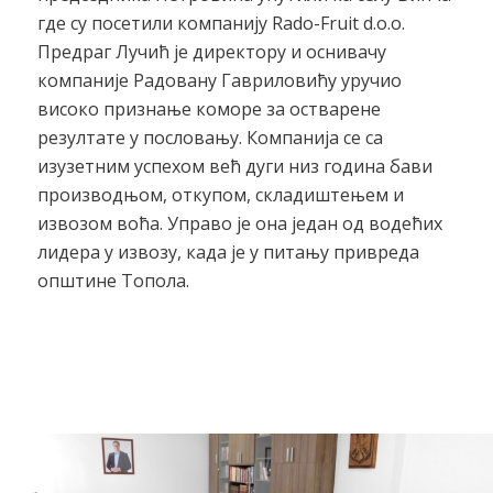
где су посетили компанију Rado-Fruit d.o.o.
Предраг Лучић је директору и оснивачу
компаније Радовану Гавриловићу уручио
високо признање коморе за остварене
резултате у пословању. Компанија се са
изузетним успехом већ дуги низ година бави
производњом, откупом, складиштењем и
извозом воћа. Управо је она један од водећих
лидера у извозу, када је у питању привреда
општине Топола.