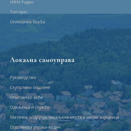
ИФМ Радио
Топ прес
Опленачка берба
Локална самоуправа
Руководство
Скупштина општине
Општинско веће
Одељења и службе
Матична подручја, насељена места и месне заједнице
Општинска управа-водич