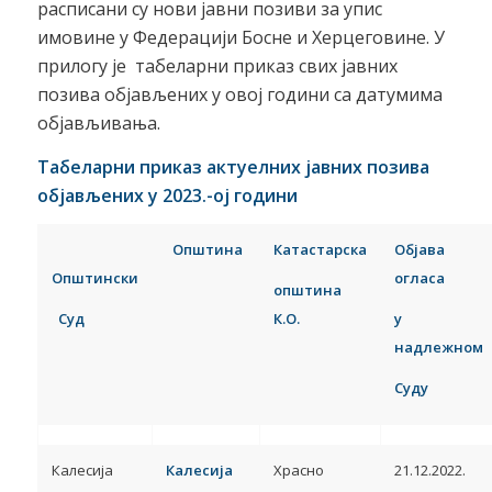
расписани су нови јавни позиви за упис
имовине у Федерацији Босне и Херцеговине. У
прилогу је табеларни приказ свих јавних
позива објављених у овој години са датумима
објављивања.
Табеларни приказ актуелних јавних позива
објављених у
2023.-ој години
Општина
Катастарска
Објава
Општински
огласа
општина
Суд
К.О.
у
надлежном
Суду
Калесија
Калесија
Храсно
21.12.2022.