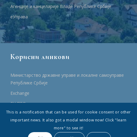
Агенције и канцеларије Владе Републике Србије
еУправа
Корисни линкови
Министарство државне управе и локалне самоуправе
Републике Србије
Еxchange
ЕУ ПРО
This is a notification that can be used for cookie consent or other
ПРРР
important news. It also got a modal window now! Click "learn
more" to see it!