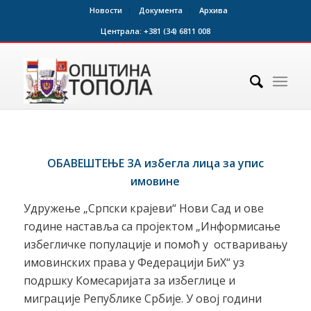
Новости
Документа
Архива
Централа:
+381 (34) 6811 008
ОБАВЕШТЕЊЕ ЗА
избегла лица за упис
имовине
Удружење „Српски крајеви“ Нови Сад и ове
године наставља са пројектом „Информисање
избегличке популације и помоћ у остваривању
имовинских права у Федерацији БиХ“ уз
подршку Комесаријата за избеглице и
миграције Републике Србије. У овој години