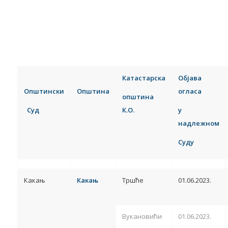
Катастарска
Објава
Општински
Општина
огласа
општина
Суд
К.О.
у
надлежном
Суду
Какањ
Какањ
Тршће
01.06.2023.
Вукановићи
01.06.2023.