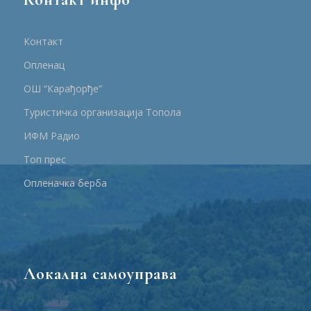
Контакт
Опленац
ОШ “Карађорђе”
Туристичка организација Топола
ИФМ Радио
Топ прес
Опленачка берба
Локална самоуправа