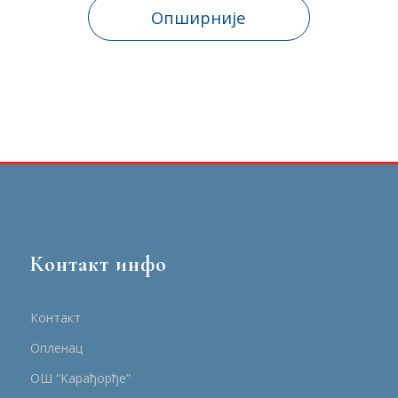
Опширније
Контакт инфо
Контакт
Опленац
ОШ “Карађорђе”