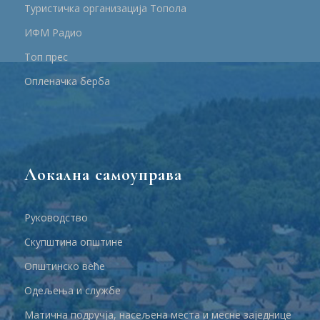
Туристичка организација Топола
ИФМ Радио
Топ прес
Опленачка берба
Локална самоуправа
Руководство
Скупштина општине
Општинско веће
Одељења и службе
Матична подручја, насељена места и месне заједнице