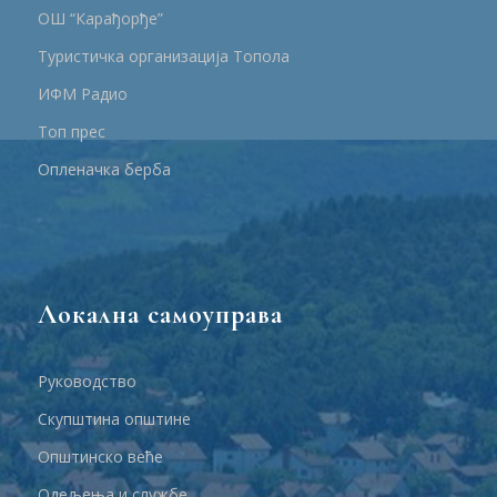
ОШ “Карађорђе”
Туристичка организација Топола
ИФМ Радио
Топ прес
Опленачка берба
Локална самоуправа
Руководство
Скупштина општине
Општинско веће
Одељења и службе