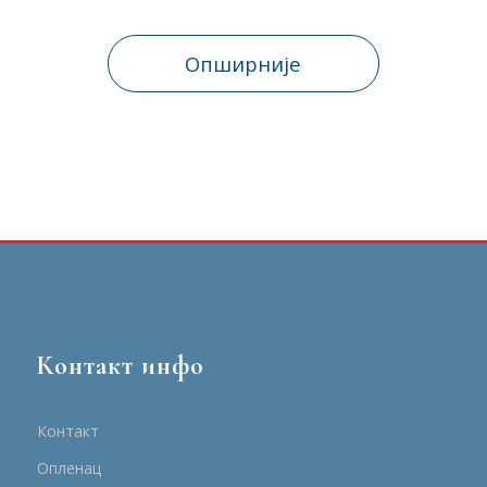
Опширније
Контакт инфо
Контакт
Опленац