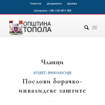
Новости
Документа
Архива
Централа:
+381 (34) 6811 008
Чланци
БУЏЕТ, ФИНАНСИЈЕ
Послови борачко-
инвалидске заштите