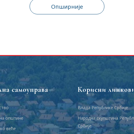
Опширније
лна самоуправа
Корисни линков
ство
Влада Републике Србије
на општине
Народна скупштина Републ
Србије
ко веће