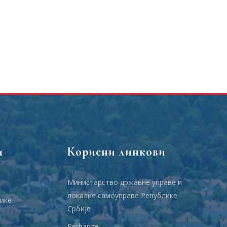
и
Корисни линкови
Министарство државне управе и
локалне самоуправе Републике
ике
Србије
Еxchange