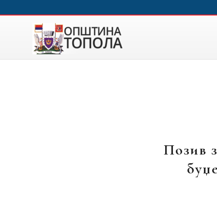
Позив з
буџе