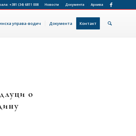
рала:
+381 (34) 6811 008
Новости
Документа
Архива
нска управа-водич
Документа
Контакт
Одлуци о
одину