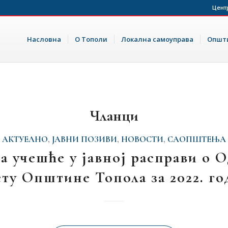
Цент
Насловна
О Тополи
Локална самоуправа
Општи
Чланци
АКТУЕЛНО
,
ЈАВНИ ПОЗИВИ
,
НОВОСТИ
,
САОПШТЕЊА
а учешће у јавној расправи о 
ту Општине Топола за 2022. г