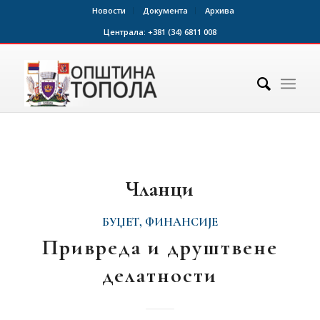
Новости
Документа
Архива
Централа:
+381 (34) 6811 008
Чланци
БУЏЕТ, ФИНАНСИЈЕ
Привреда и друштвене
делатности