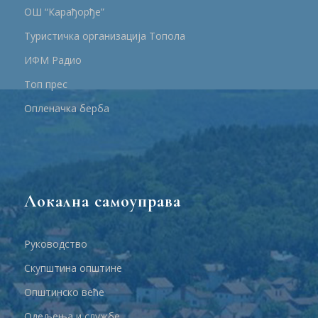
ОШ “Карађорђе”
Туристичка организација Топола
ИФМ Радио
Топ прес
Опленачка берба
Локална самоуправа
Руководство
Скупштина општине
Општинско веће
Одељења и службе