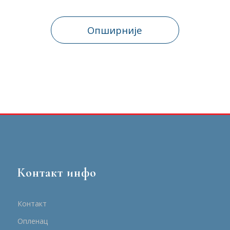
Опширније
Контакт инфо
Контакт
Опленац