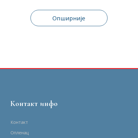
Опширније
Контакт инфо
Контакт
Опленац