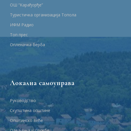
ОШ “Карађорђе”
Туристичка организација Топола
ИФМ Радио
Топ прес
Опленачка берба
Локална самоуправа
Руководство
Скупштина општине
Општинско веће
Одељења и службе