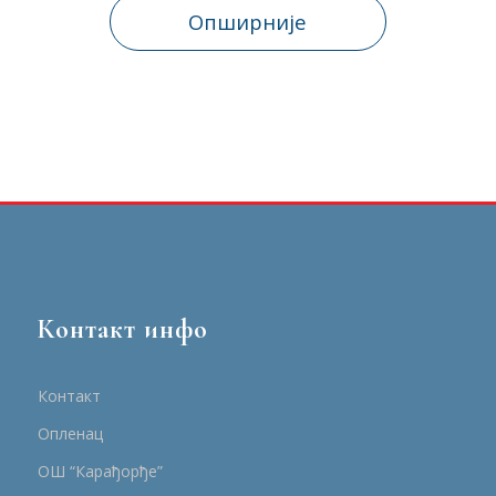
Опширније
Контакт инфо
Контакт
Опленац
ОШ “Карађорђе”