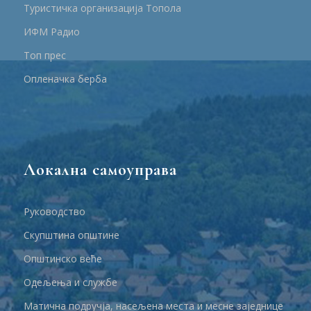
Туристичка организација Топола
ИФМ Радио
Топ прес
Опленачка берба
Локална самоуправа
Руководство
Скупштина општине
Општинско веће
Одељења и службе
Матична подручја, насељена места и месне заједнице