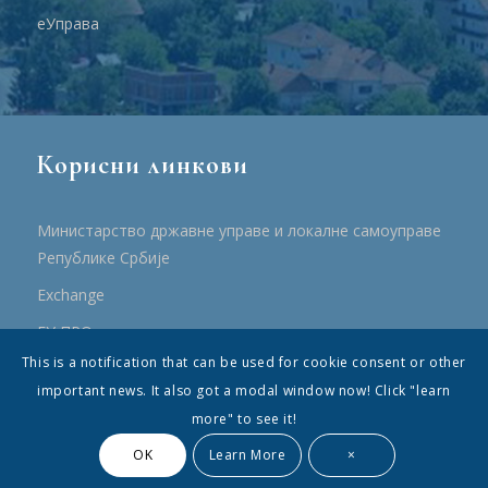
еУправа
Корисни линкови
Министарство државне управе и локалне самоуправе
Републике Србије
Еxchange
ЕУ ПРО
This is a notification that can be used for cookie consent or other
ПРРР
important news. It also got a modal window now! Click "learn
more" to see it!
OK
Learn More
×
© Општина Топола - Сва права су садржана