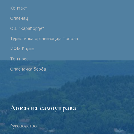
Контакт
Опленац
ОШ “Карађорђе”
Туристичка организација Топола
ИФМ Радио
Топ прес
Опленачка берба
Локална самоуправа
Руководство